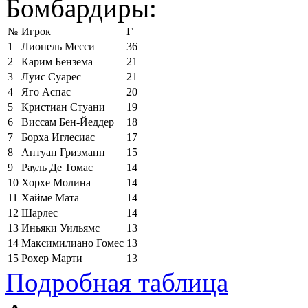
Бомбардиры:
№
Игрок
Г
1
Лионель Месси
36
2
Карим Бензема
21
3
Луис Суарес
21
4
Яго Аспас
20
5
Кристиан Стуани
19
6
Виссам Бен-Йеддер
18
7
Борха Иглесиас
17
8
Антуан Гризманн
15
9
Рауль Де Томас
14
10
Хорхе Молина
14
11
Хайме Мата
14
12
Шарлес
14
13
Иньяки Уильямс
13
14
Максимилиано Гомес
13
15
Рохер Марти
13
Подробная таблица