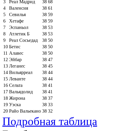
3
Реал Мадрид
38
68
4
Валенсия
38
61
5
Севилья
38
59
6
Хетафе
38
59
7
Эспаньол
38
53
8
Атлетик Б
38
53
9
Реал Сосьедад
38
50
10
Бетис
38
50
11
Алавес
38
50
12
Эйбар
38
47
13
Леганес
38
45
14
Вильярреал
38
44
15
Леванте
38
44
16
Сельта
38
41
17
Вальядолид
38
41
18
Жирона
38
37
19
Уэска
38
33
20
Райо Вальекано
38
32
Подробная таблица