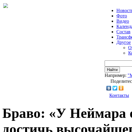
Новост
Фото
Видео
Календ
Состав
Трансф
Другое
О
К
Найти
Например:
"
Поделитес
Контакты
Браво: «У Неймара е
достичь высочайшег