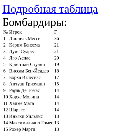
Подробная таблица
Бомбардиры:
№
Игрок
Г
1
Лионель Месси
36
2
Карим Бензема
21
3
Луис Суарес
21
4
Яго Аспас
20
5
Кристиан Стуани
19
6
Виссам Бен-Йеддер
18
7
Борха Иглесиас
17
8
Антуан Гризманн
15
9
Рауль Де Томас
14
10
Хорхе Молина
14
11
Хайме Мата
14
12
Шарлес
14
13
Иньяки Уильямс
13
14
Максимилиано Гомес
13
15
Рохер Марти
13