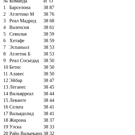
№
Команда
И
О
1
Барселона
38
87
2
Атлетико М
38
76
3
Реал Мадрид
38
68
4
Валенсия
38
61
5
Севилья
38
59
6
Хетафе
38
59
7
Эспаньол
38
53
8
Атлетик Б
38
53
9
Реал Сосьедад
38
50
10
Бетис
38
50
11
Алавес
38
50
12
Эйбар
38
47
13
Леганес
38
45
14
Вильярреал
38
44
15
Леванте
38
44
16
Сельта
38
41
17
Вальядолид
38
41
18
Жирона
38
37
19
Уэска
38
33
20
Райо Вальекано
38
32