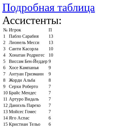
Подробная таблица
Ассистенты:
№
Игрок
П
1
Пабло Сарабия
13
2
Лионель Месси
13
3
Санти Касорла
10
4
Хонатан Родригес
10
5
Виссам Бен-Йеддер
9
6
Хосе Кампанья
9
7
Антуан Гризманн
9
8
Жорди Альба
8
9
Серхи Роберто
7
10
Брайс Мендес
7
11
Артуро Видаль
7
12
Даниэль Парехо
7
13
Мойсес Гомес
7
14
Яго Аспас
6
15
Кристиан Тельо
6