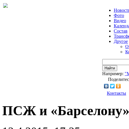
Новост
Фото
Видео
Календ
Состав
Трансф
Другое
О
К
Найти
Например:
"
Поделитес
Контакты
ПСЖ и «Барселону» 