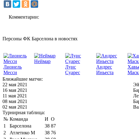
Комментарии:
Персоны ФК Барселона в новостях
Неймар
Лионель
Луис
Андрес
Хавь
Месси
Суарес
Иньеста
Маск
Ближайшие матчи:
22 мая 2021
Эй
16 мая 2021
Ба
11 мая 2021
Ле
08 мая 2021
Ба
02 мая 2021
Ва
Турнирная таблица:
№
Команда
И
О
1
Барселона
38
87
2
Атлетико М
38
76