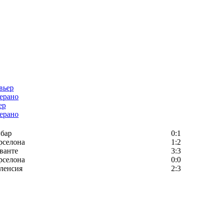
ер
ерано
бар
0:1
рселона
1:2
ванте
3:3
рселона
0:0
ленсия
2:3