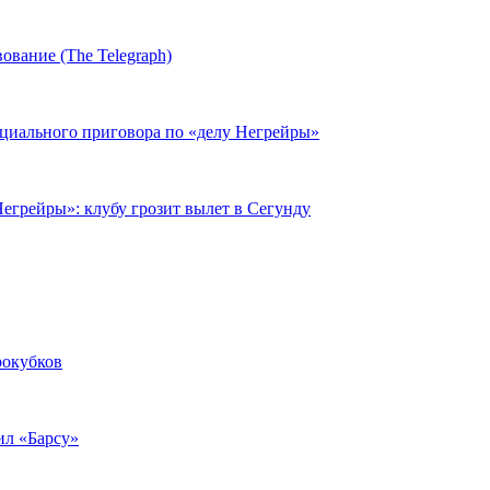
ование (The Telegraph)
циального приговора по «делу Негрейры»
егрейры»: клубу грозит вылет в Сегунду
рокубков
ил «Барсу»