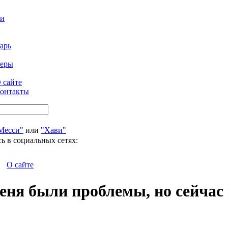
ти
арь
феры
 сайте
онтакты
Месси"
или
"Хави"
ь в социальных сетях:
О сайте
еня были проблемы, но сейчас