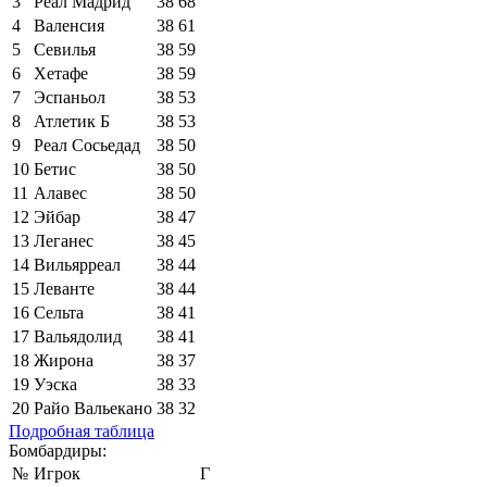
3
Реал Мадрид
38
68
4
Валенсия
38
61
5
Севилья
38
59
6
Хетафе
38
59
7
Эспаньол
38
53
8
Атлетик Б
38
53
9
Реал Сосьедад
38
50
10
Бетис
38
50
11
Алавес
38
50
12
Эйбар
38
47
13
Леганес
38
45
14
Вильярреал
38
44
15
Леванте
38
44
16
Сельта
38
41
17
Вальядолид
38
41
18
Жирона
38
37
19
Уэска
38
33
20
Райо Вальекано
38
32
Подробная таблица
Бомбардиры:
№
Игрок
Г