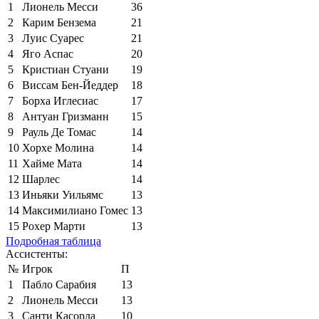
1
Лионель Месси
36
2
Карим Бензема
21
3
Луис Суарес
21
4
Яго Аспас
20
5
Кристиан Стуани
19
6
Виссам Бен-Йеддер
18
7
Борха Иглесиас
17
8
Антуан Гризманн
15
9
Рауль Де Томас
14
10
Хорхе Молина
14
11
Хайме Мата
14
12
Шарлес
14
13
Иньяки Уильямс
13
14
Максимилиано Гомес
13
15
Рохер Марти
13
Подробная таблица
Ассистенты:
№
Игрок
П
1
Пабло Сарабия
13
2
Лионель Месси
13
3
Санти Касорла
10