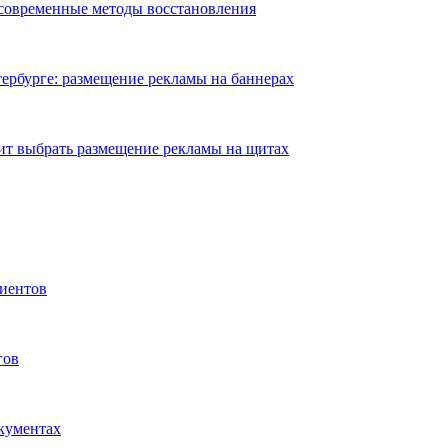
 современные методы восстановления
ербурге: размещение рекламы на баннерах
ит выбрать размещение рекламы на щитах
иентов
гов
окументах