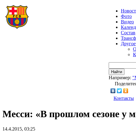
Новос
Фото
Видео
Календ
Состав
Транс
Другое
О
К
Найти
Например:
"
Поделитес
Контакты
Месси: «В прошлом сезоне у м
14.4.2015, 03:25