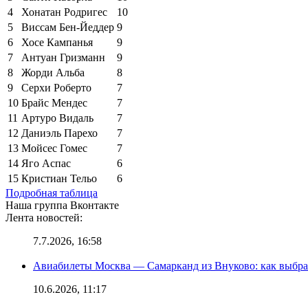
4
Хонатан Родригес
10
5
Виссам Бен-Йеддер
9
6
Хосе Кампанья
9
7
Антуан Гризманн
9
8
Жорди Альба
8
9
Серхи Роберто
7
10
Брайс Мендес
7
11
Артуро Видаль
7
12
Даниэль Парехо
7
13
Мойсес Гомес
7
14
Яго Аспас
6
15
Кристиан Тельо
6
Подробная таблица
Наша группа Вконтакте
Лента новостей:
7.7.2026, 16:58
Авиабилеты Москва — Самарканд из Внуково: как выбра
10.6.2026, 11:17