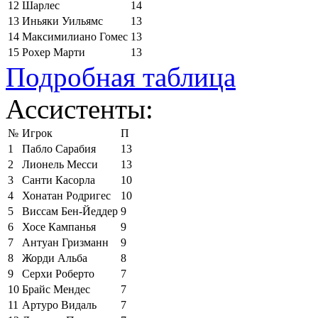
12
Шарлес
14
13
Иньяки Уильямс
13
14
Максимилиано Гомес
13
15
Рохер Марти
13
Подробная таблица
Ассистенты:
№
Игрок
П
1
Пабло Сарабия
13
2
Лионель Месси
13
3
Санти Касорла
10
4
Хонатан Родригес
10
5
Виссам Бен-Йеддер
9
6
Хосе Кампанья
9
7
Антуан Гризманн
9
8
Жорди Альба
8
9
Серхи Роберто
7
10
Брайс Мендес
7
11
Артуро Видаль
7