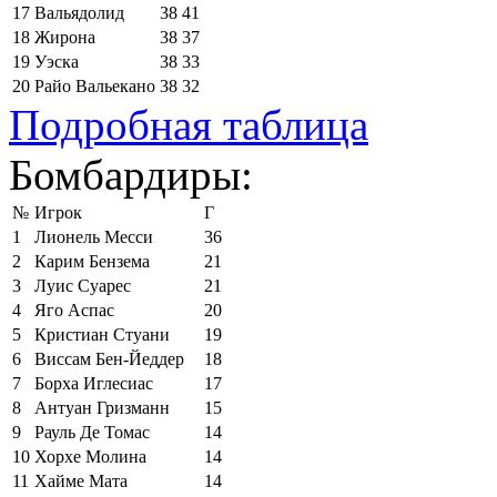
17
Вальядолид
38
41
18
Жирона
38
37
19
Уэска
38
33
20
Райо Вальекано
38
32
Подробная таблица
Бомбардиры:
№
Игрок
Г
1
Лионель Месси
36
2
Карим Бензема
21
3
Луис Суарес
21
4
Яго Аспас
20
5
Кристиан Стуани
19
6
Виссам Бен-Йеддер
18
7
Борха Иглесиас
17
8
Антуан Гризманн
15
9
Рауль Де Томас
14
10
Хорхе Молина
14
11
Хайме Мата
14