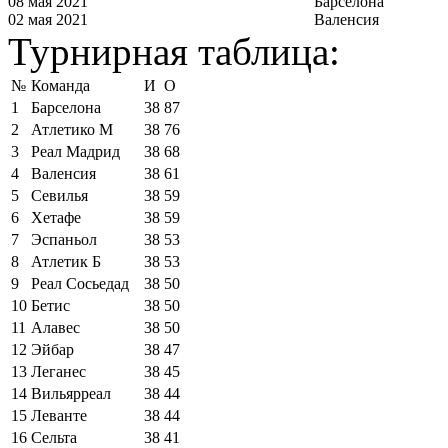
08 мая 2021
Барселона
02 мая 2021
Валенсия
Турнирная таблица:
№
Команда
И
О
1
Барселона
38
87
2
Атлетико М
38
76
3
Реал Мадрид
38
68
4
Валенсия
38
61
5
Севилья
38
59
6
Хетафе
38
59
7
Эспаньол
38
53
8
Атлетик Б
38
53
9
Реал Сосьедад
38
50
10
Бетис
38
50
11
Алавес
38
50
12
Эйбар
38
47
13
Леганес
38
45
14
Вильярреал
38
44
15
Леванте
38
44
16
Сельта
38
41