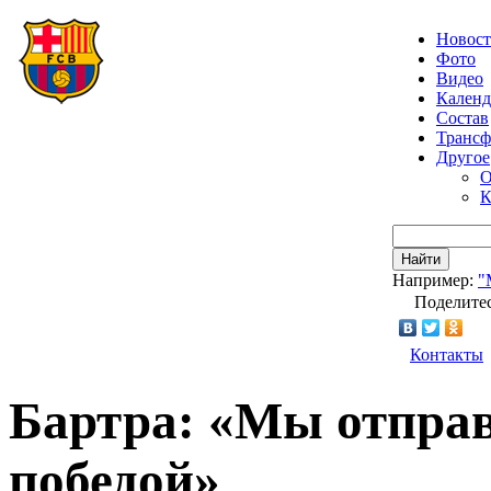
Новос
Фото
Видео
Календ
Состав
Транс
Другое
О
К
Найти
Например:
"
Поделитес
Контакты
Бартра: «Мы отправ
победой»