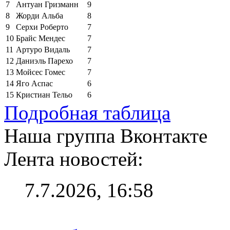
7
Антуан Гризманн
9
8
Жорди Альба
8
9
Серхи Роберто
7
10
Брайс Мендес
7
11
Артуро Видаль
7
12
Даниэль Парехо
7
13
Мойсес Гомес
7
14
Яго Аспас
6
15
Кристиан Тельо
6
Подробная таблица
Наша группа Вконтакте
Лента новостей:
7.7.2026, 16:58