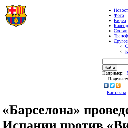
Новос
Фото
Видео
Календ
Состав
Транс
Другое
О
К
Найти
Например:
"
Поделитес
Контакты
«Барселона» провед
Испании против «Ви