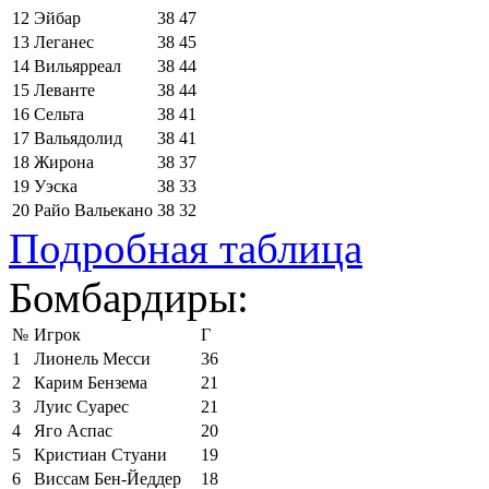
12
Эйбар
38
47
13
Леганес
38
45
14
Вильярреал
38
44
15
Леванте
38
44
16
Сельта
38
41
17
Вальядолид
38
41
18
Жирона
38
37
19
Уэска
38
33
20
Райо Вальекано
38
32
Подробная таблица
Бомбардиры:
№
Игрок
Г
1
Лионель Месси
36
2
Карим Бензема
21
3
Луис Суарес
21
4
Яго Аспас
20
5
Кристиан Стуани
19
6
Виссам Бен-Йеддер
18