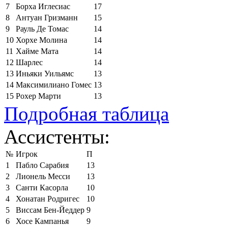
7
Борха Иглесиас
17
8
Антуан Гризманн
15
9
Рауль Де Томас
14
10
Хорхе Молина
14
11
Хайме Мата
14
12
Шарлес
14
13
Иньяки Уильямс
13
14
Максимилиано Гомес
13
15
Рохер Марти
13
Подробная таблица
Ассистенты:
№
Игрок
П
1
Пабло Сарабия
13
2
Лионель Месси
13
3
Санти Касорла
10
4
Хонатан Родригес
10
5
Виссам Бен-Йеддер
9
6
Хосе Кампанья
9