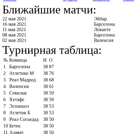
Ближайшие матчи:
22 мая 2021
Эйбар
16 мая 2021
Барселона
11 мая 2021
Леванте
08 мая 2021
Барселона
02 мая 2021
Валенсия
Турнирная таблица:
№
Команда
И
О
1
Барселона
38
87
2
Атлетико М
38
76
3
Реал Мадрид
38
68
4
Валенсия
38
61
5
Севилья
38
59
6
Хетафе
38
59
7
Эспаньол
38
53
8
Атлетик Б
38
53
9
Реал Сосьедад
38
50
10
Бетис
38
50
11
Алавес
38
50