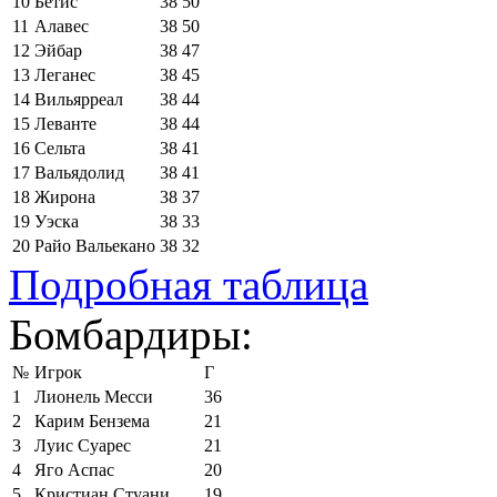
10
Бетис
38
50
11
Алавес
38
50
12
Эйбар
38
47
13
Леганес
38
45
14
Вильярреал
38
44
15
Леванте
38
44
16
Сельта
38
41
17
Вальядолид
38
41
18
Жирона
38
37
19
Уэска
38
33
20
Райо Вальекано
38
32
Подробная таблица
Бомбардиры:
№
Игрок
Г
1
Лионель Месси
36
2
Карим Бензема
21
3
Луис Суарес
21
4
Яго Аспас
20
5
Кристиан Стуани
19