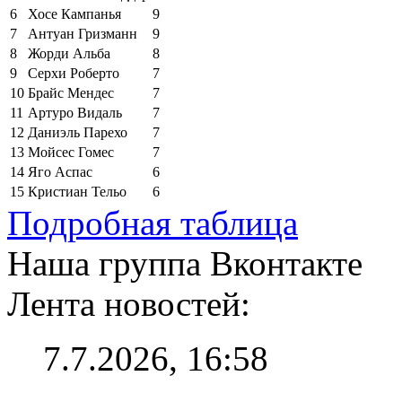
6
Хосе Кампанья
9
7
Антуан Гризманн
9
8
Жорди Альба
8
9
Серхи Роберто
7
10
Брайс Мендес
7
11
Артуро Видаль
7
12
Даниэль Парехо
7
13
Мойсес Гомес
7
14
Яго Аспас
6
15
Кристиан Тельо
6
Подробная таблица
Наша группа Вконтакте
Лента новостей:
7.7.2026, 16:58