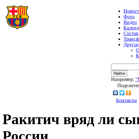
Новос
Фото
Видео
Календ
Состав
Транс
Другое
О
К
Найти
Например:
"
Поделитес
Контакты
Ракитич вряд ли сы
России