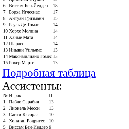
6
Виссам Бен-Йеддер
18
7
Борха Иглесиас
17
8
Антуан Гризманн
15
9
Рауль Де Томас
14
10
Хорхе Молина
14
11
Хайме Мата
14
12
Шарлес
14
13
Иньяки Уильямс
13
14
Максимилиано Гомес
13
15
Рохер Марти
13
Подробная таблица
Ассистенты:
№
Игрок
П
1
Пабло Сарабия
13
2
Лионель Месси
13
3
Санти Касорла
10
4
Хонатан Родригес
10
5
Виссам Бен-Йеддер
9