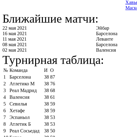
Хавь
Маск
Ближайшие матчи:
22 мая 2021
Эйбар
16 мая 2021
Барселона
11 мая 2021
Леванте
08 мая 2021
Барселона
02 мая 2021
Валенсия
Турнирная таблица:
№
Команда
И
О
1
Барселона
38
87
2
Атлетико М
38
76
3
Реал Мадрид
38
68
4
Валенсия
38
61
5
Севилья
38
59
6
Хетафе
38
59
7
Эспаньол
38
53
8
Атлетик Б
38
53
9
Реал Сосьедад
38
50