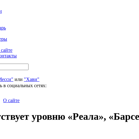
и
арь
еры
 сайте
онтакты
Месси"
или
"Хави"
ь в социальных сетях:
О сайте
тствует уровню «Реала», «Барс