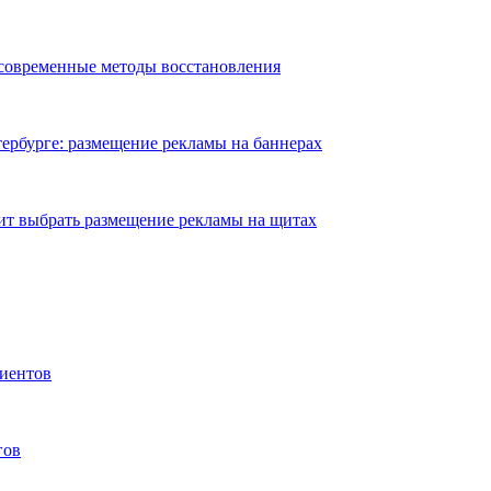
 современные методы восстановления
ербурге: размещение рекламы на баннерах
ит выбрать размещение рекламы на щитах
иентов
гов