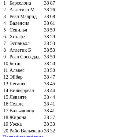
1
Барселона
38
87
2
Атлетико М
38
76
3
Реал Мадрид
38
68
4
Валенсия
38
61
5
Севилья
38
59
6
Хетафе
38
59
7
Эспаньол
38
53
8
Атлетик Б
38
53
9
Реал Сосьедад
38
50
10
Бетис
38
50
11
Алавес
38
50
12
Эйбар
38
47
13
Леганес
38
45
14
Вильярреал
38
44
15
Леванте
38
44
16
Сельта
38
41
17
Вальядолид
38
41
18
Жирона
38
37
19
Уэска
38
33
20
Райо Вальекано
38
32