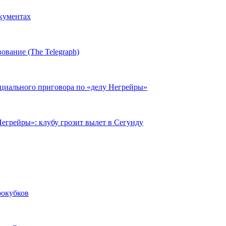
окументах
ование (The Telegraph)
циального приговора по «делу Негрейры»
егрейры»: клубу грозит вылет в Сегунду
рокубков