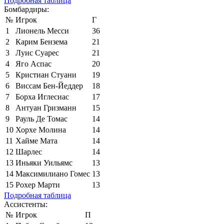
Подробная таблица
Бомбардиры:
№
Игрок
Г
1
Лионель Месси
36
2
Карим Бензема
21
3
Луис Суарес
21
4
Яго Аспас
20
5
Кристиан Стуани
19
6
Виссам Бен-Йеддер
18
7
Борха Иглесиас
17
8
Антуан Гризманн
15
9
Рауль Де Томас
14
10
Хорхе Молина
14
11
Хайме Мата
14
12
Шарлес
14
13
Иньяки Уильямс
13
14
Максимилиано Гомес
13
15
Рохер Марти
13
Подробная таблица
Ассистенты:
№
Игрок
П