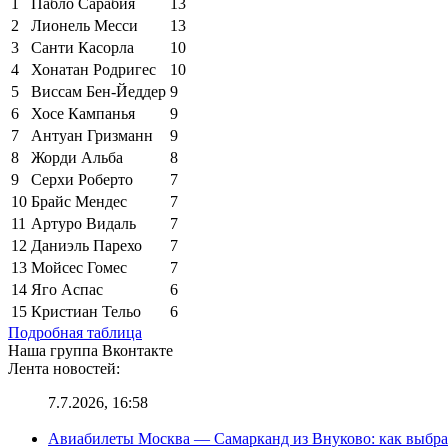
1
Пабло Сарабия
13
2
Лионель Месси
13
3
Санти Касорла
10
4
Хонатан Родригес
10
5
Виссам Бен-Йеддер
9
6
Хосе Кампанья
9
7
Антуан Гризманн
9
8
Жорди Альба
8
9
Серхи Роберто
7
10
Брайс Мендес
7
11
Артуро Видаль
7
12
Даниэль Парехо
7
13
Мойсес Гомес
7
14
Яго Аспас
6
15
Кристиан Тельо
6
Подробная таблица
Наша группа Вконтакте
Лента новостей:
7.7.2026, 16:58
Авиабилеты Москва — Самарканд из Внуково: как выбра