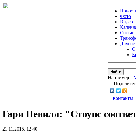
Новост
Фото
Видео
Календ
Состав
Трансф
Другое
О
К
Найти
Например:
"
Поделитес
Контакты
Гари Невилл: "Стоунс соотве
21.11.2015, 12:40