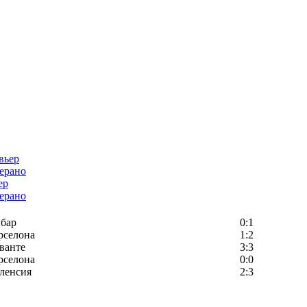
ер
ерано
бар
0:1
рселона
1:2
ванте
3:3
рселона
0:0
ленсия
2:3