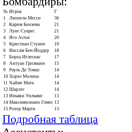
Бомбардиры:
№
Игрок
Г
1
Лионель Месси
36
2
Карим Бензема
21
3
Луис Суарес
21
4
Яго Аспас
20
5
Кристиан Стуани
19
6
Виссам Бен-Йеддер
18
7
Борха Иглесиас
17
8
Антуан Гризманн
15
9
Рауль Де Томас
14
10
Хорхе Молина
14
11
Хайме Мата
14
12
Шарлес
14
13
Иньяки Уильямс
13
14
Максимилиано Гомес
13
15
Рохер Марти
13
Подробная таблица