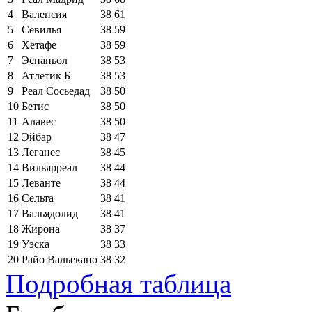
4
Валенсия
38
61
5
Севилья
38
59
6
Хетафе
38
59
7
Эспаньол
38
53
8
Атлетик Б
38
53
9
Реал Сосьедад
38
50
10
Бетис
38
50
11
Алавес
38
50
12
Эйбар
38
47
13
Леганес
38
45
14
Вильярреал
38
44
15
Леванте
38
44
16
Сельта
38
41
17
Вальядолид
38
41
18
Жирона
38
37
19
Уэска
38
33
20
Райо Вальекано
38
32
Подробная таблица