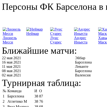
Персоны ФК Барселона в 
Неймар
Лионель
Луис
Андрес
Хавь
Месси
Суарес
Иньеста
Маск
Ближайшие матчи:
22 мая 2021
Эйбар
16 мая 2021
Барселона
11 мая 2021
Леванте
08 мая 2021
Барселона
02 мая 2021
Валенсия
Турнирная таблица:
№
Команда
И
О
1
Барселона
38
87
2
Атлетико М
38
76
3
Реал Мадрид
38
68