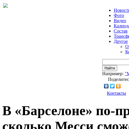
Новост
Фото
Видео
Календ
Состав
Трансф
Другое
О
К
Найти
Например:
"
Поделитес
Контакты
В «Барселоне» по-п
сколько Месси смож