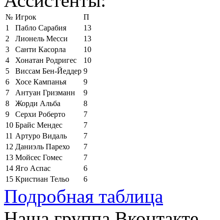
Ассистенты:
№
Игрок
П
1
Пабло Сарабия
13
2
Лионель Месси
13
3
Санти Касорла
10
4
Хонатан Родригес
10
5
Виссам Бен-Йеддер
9
6
Хосе Кампанья
9
7
Антуан Гризманн
9
8
Жорди Альба
8
9
Серхи Роберто
7
10
Брайс Мендес
7
11
Артуро Видаль
7
12
Даниэль Парехо
7
13
Мойсес Гомес
7
14
Яго Аспас
6
15
Кристиан Тельо
6
Подробная таблица
Наша группа Вконтакте