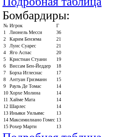
Подробная таблица
Бомбардиры:
№
Игрок
Г
1
Лионель Месси
36
2
Карим Бензема
21
3
Луис Суарес
21
4
Яго Аспас
20
5
Кристиан Стуани
19
6
Виссам Бен-Йеддер
18
7
Борха Иглесиас
17
8
Антуан Гризманн
15
9
Рауль Де Томас
14
10
Хорхе Молина
14
11
Хайме Мата
14
12
Шарлес
14
13
Иньяки Уильямс
13
14
Максимилиано Гомес
13
15
Рохер Марти
13