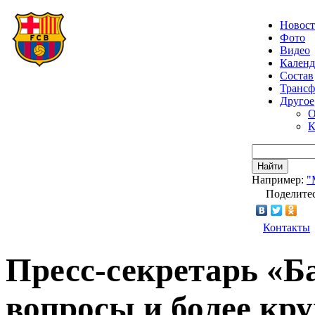
Новос
Фото
Видео
Календ
Состав
Транс
Другое
О
К
Найти
Например:
"
Поделитес
Контакты
Пресс-секретарь «Б
вопросы и более кр