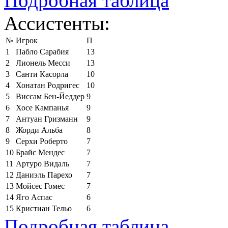
Подробная таблица
Ассистенты:
№
Игрок
П
1
Пабло Сарабия
13
2
Лионель Месси
13
3
Санти Касорла
10
4
Хонатан Родригес
10
5
Виссам Бен-Йеддер
9
6
Хосе Кампанья
9
7
Антуан Гризманн
9
8
Жорди Альба
8
9
Серхи Роберто
7
10
Брайс Мендес
7
11
Артуро Видаль
7
12
Даниэль Парехо
7
13
Мойсес Гомес
7
14
Яго Аспас
6
15
Кристиан Тельо
6
Подробная таблица