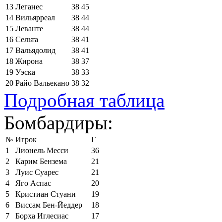
13
Леганес
38
45
14
Вильярреал
38
44
15
Леванте
38
44
16
Сельта
38
41
17
Вальядолид
38
41
18
Жирона
38
37
19
Уэска
38
33
20
Райо Вальекано
38
32
Подробная таблица
Бомбардиры:
№
Игрок
Г
1
Лионель Месси
36
2
Карим Бензема
21
3
Луис Суарес
21
4
Яго Аспас
20
5
Кристиан Стуани
19
6
Виссам Бен-Йеддер
18
7
Борха Иглесиас
17