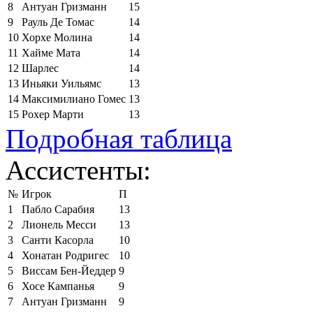
8
Антуан Гризманн
15
9
Рауль Де Томас
14
10
Хорхе Молина
14
11
Хайме Мата
14
12
Шарлес
14
13
Иньяки Уильямс
13
14
Максимилиано Гомес
13
15
Рохер Марти
13
Подробная таблица
Ассистенты:
№
Игрок
П
1
Пабло Сарабия
13
2
Лионель Месси
13
3
Санти Касорла
10
4
Хонатан Родригес
10
5
Виссам Бен-Йеддер
9
6
Хосе Кампанья
9
7
Антуан Гризманн
9