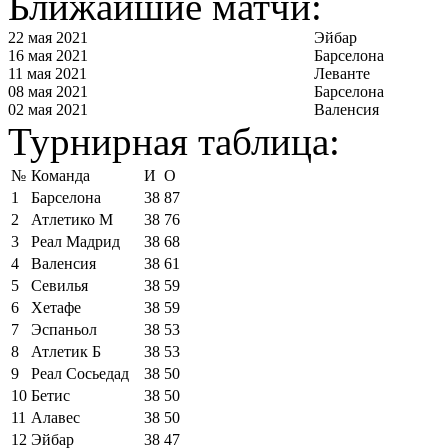
Ближайшие матчи:
22 мая 2021
Эйбар
16 мая 2021
Барселона
11 мая 2021
Леванте
08 мая 2021
Барселона
02 мая 2021
Валенсия
Турнирная таблица:
№
Команда
И
О
1
Барселона
38
87
2
Атлетико М
38
76
3
Реал Мадрид
38
68
4
Валенсия
38
61
5
Севилья
38
59
6
Хетафе
38
59
7
Эспаньол
38
53
8
Атлетик Б
38
53
9
Реал Сосьедад
38
50
10
Бетис
38
50
11
Алавес
38
50
12
Эйбар
38
47