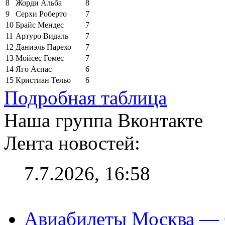
8
Жорди Альба
8
9
Серхи Роберто
7
10
Брайс Мендес
7
11
Артуро Видаль
7
12
Даниэль Парехо
7
13
Мойсес Гомес
7
14
Яго Аспас
6
15
Кристиан Тельо
6
Подробная таблица
Наша группа Вконтакте
Лента новостей:
7.7.2026, 16:58
Авиабилеты Москва — С