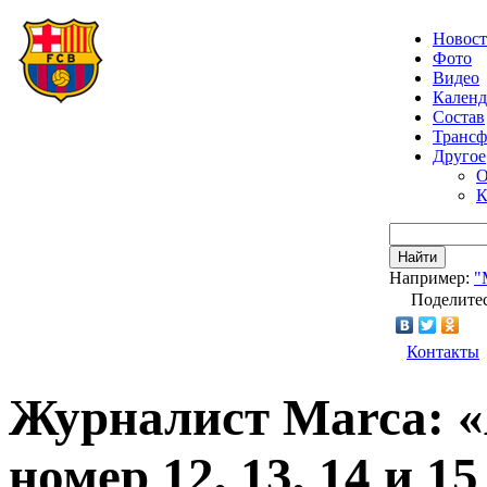
Новос
Фото
Видео
Календ
Состав
Транс
Другое
О
К
Найти
Например:
"
Поделитес
Контакты
Журналист Marca: 
номер 12, 13, 14 и 