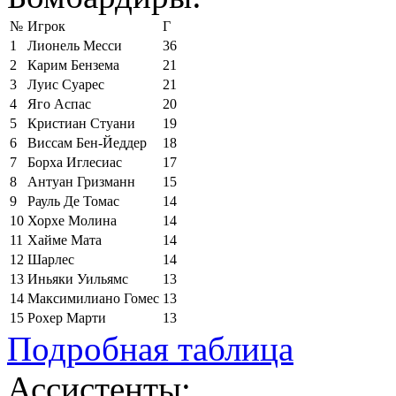
№
Игрок
Г
1
Лионель Месси
36
2
Карим Бензема
21
3
Луис Суарес
21
4
Яго Аспас
20
5
Кристиан Стуани
19
6
Виссам Бен-Йеддер
18
7
Борха Иглесиас
17
8
Антуан Гризманн
15
9
Рауль Де Томас
14
10
Хорхе Молина
14
11
Хайме Мата
14
12
Шарлес
14
13
Иньяки Уильямс
13
14
Максимилиано Гомес
13
15
Рохер Марти
13
Подробная таблица
Ассистенты: