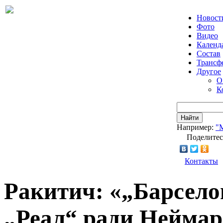
Новост
Фото
Видео
Календ
Состав
Трансф
Другое
О
К
Найти
Например:
"
Поделитес
Контакты
Ракитич: «„Барсело
„Реал“ ради Неймар