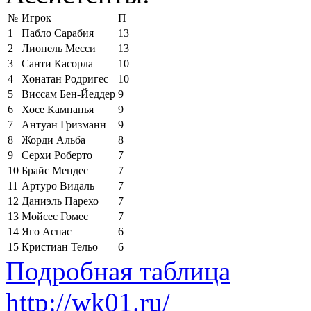
№
Игрок
П
1
Пабло Сарабия
13
2
Лионель Месси
13
3
Санти Касорла
10
4
Хонатан Родригес
10
5
Виссам Бен-Йеддер
9
6
Хосе Кампанья
9
7
Антуан Гризманн
9
8
Жорди Альба
8
9
Серхи Роберто
7
10
Брайс Мендес
7
11
Артуро Видаль
7
12
Даниэль Парехо
7
13
Мойсес Гомес
7
14
Яго Аспас
6
15
Кристиан Тельо
6
Подробная таблица
http://wk01.ru/