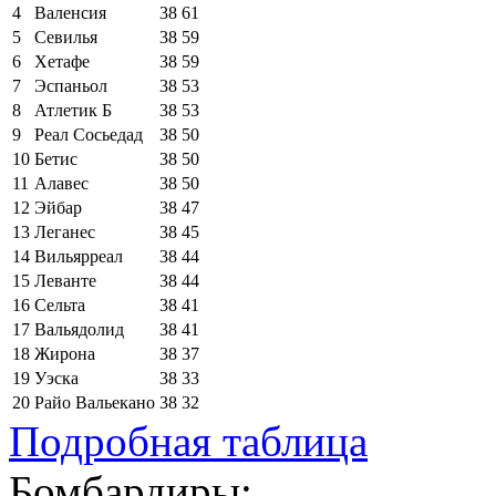
4
Валенсия
38
61
5
Севилья
38
59
6
Хетафе
38
59
7
Эспаньол
38
53
8
Атлетик Б
38
53
9
Реал Сосьедад
38
50
10
Бетис
38
50
11
Алавес
38
50
12
Эйбар
38
47
13
Леганес
38
45
14
Вильярреал
38
44
15
Леванте
38
44
16
Сельта
38
41
17
Вальядолид
38
41
18
Жирона
38
37
19
Уэска
38
33
20
Райо Вальекано
38
32
Подробная таблица
Бомбардиры: