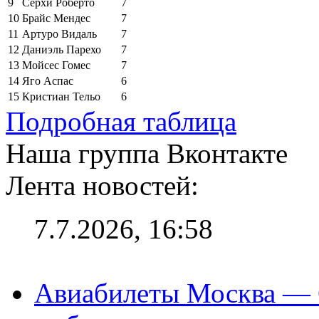
9
Серхи Роберто
7
10
Брайс Мендес
7
11
Артуро Видаль
7
12
Даниэль Парехо
7
13
Мойсес Гомес
7
14
Яго Аспас
6
15
Кристиан Тельо
6
Подробная таблица
Наша группа Вконтакте
Лента новостей:
7.7.2026, 16:58
Авиабилеты Москва — С