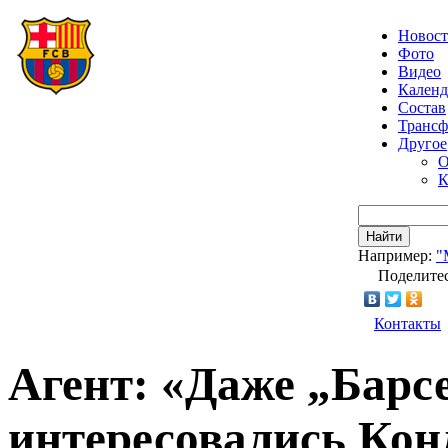
Новос
Фото
Видео
Календ
Состав
Транс
Другое
О
К
Найти
Например:
"
Поделитес
Контакты
Агент: «Даже „Бар
интересовались Кон