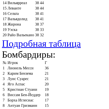
14
Вильярреал
38
44
15
Леванте
38
44
16
Сельта
38
41
17
Вальядолид
38
41
18
Жирона
38
37
19
Уэска
38
33
20
Райо Вальекано
38
32
Подробная таблица
Бомбардиры:
№
Игрок
Г
1
Лионель Месси
36
2
Карим Бензема
21
3
Луис Суарес
21
4
Яго Аспас
20
5
Кристиан Стуани
19
6
Виссам Бен-Йеддер
18
7
Борха Иглесиас
17
8
Антуан Гризманн
15