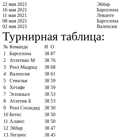
22 мая 2021
Эйбар
16 мая 2021
Барселона
11 мая 2021
Леванте
08 мая 2021
Барселона
02 мая 2021
Валенсия
Турнирная таблица:
№
Команда
И
О
1
Барселона
38
87
2
Атлетико М
38
76
3
Реал Мадрид
38
68
4
Валенсия
38
61
5
Севилья
38
59
6
Хетафе
38
59
7
Эспаньол
38
53
8
Атлетик Б
38
53
9
Реал Сосьедад
38
50
10
Бетис
38
50
11
Алавес
38
50
12
Эйбар
38
47
13
Леганес
38
45