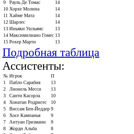
9
Рауль Де Томас
14
10
Хорхе Молина
14
11
Хайме Мата
14
12
Шарлес
14
13
Иньяки Уильямс
13
14
Максимилиано Гомес
13
15
Рохер Марти
13
Подробная таблица
Ассистенты:
№
Игрок
П
1
Пабло Сарабия
13
2
Лионель Месси
13
3
Санти Касорла
10
4
Хонатан Родригес
10
5
Виссам Бен-Йеддер
9
6
Хосе Кампанья
9
7
Антуан Гризманн
9
8
Жорди Альба
8