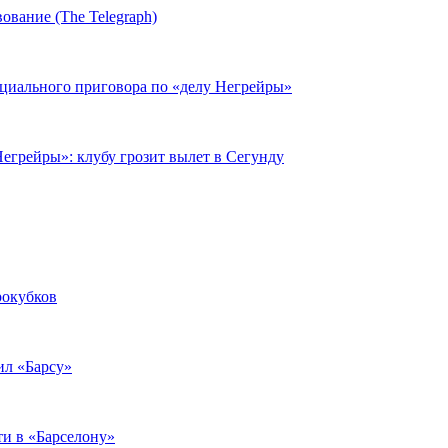
ование (The Telegraph)
циального приговора по «делу Негрейры»
егрейры»: клубу грозит вылет в Сегунду
рокубков
ил «Барсу»
ти в «Барселону»