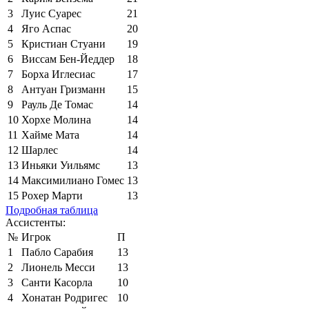
3
Луис Суарес
21
4
Яго Аспас
20
5
Кристиан Стуани
19
6
Виссам Бен-Йеддер
18
7
Борха Иглесиас
17
8
Антуан Гризманн
15
9
Рауль Де Томас
14
10
Хорхе Молина
14
11
Хайме Мата
14
12
Шарлес
14
13
Иньяки Уильямс
13
14
Максимилиано Гомес
13
15
Рохер Марти
13
Подробная таблица
Ассистенты:
№
Игрок
П
1
Пабло Сарабия
13
2
Лионель Месси
13
3
Санти Касорла
10
4
Хонатан Родригес
10