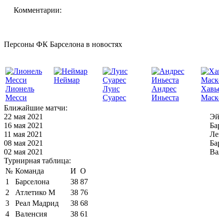
Комментарии:
Персоны ФК Барселона в новостях
Неймар
Лионель
Луис
Андрес
Хавь
Месси
Суарес
Иньеста
Маск
Ближайшие матчи:
22 мая 2021
Эй
16 мая 2021
Ба
11 мая 2021
Ле
08 мая 2021
Ба
02 мая 2021
Ва
Турнирная таблица:
№
Команда
И
О
1
Барселона
38
87
2
Атлетико М
38
76
3
Реал Мадрид
38
68
4
Валенсия
38
61