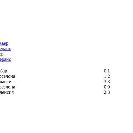
ер
ерано
бар
0:1
рселона
1:2
ванте
3:3
рселона
0:0
ленсия
2:3