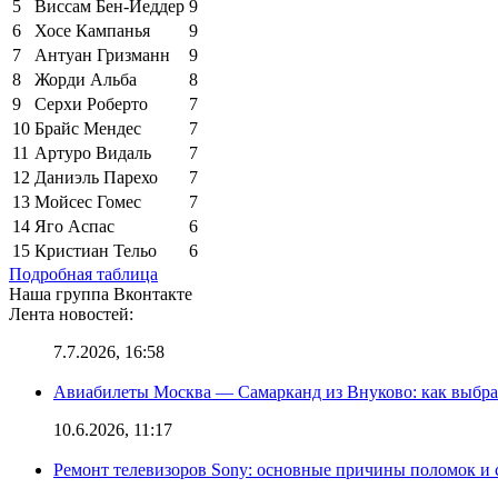
5
Виссам Бен-Йеддер
9
6
Хосе Кампанья
9
7
Антуан Гризманн
9
8
Жорди Альба
8
9
Серхи Роберто
7
10
Брайс Мендес
7
11
Артуро Видаль
7
12
Даниэль Парехо
7
13
Мойсес Гомес
7
14
Яго Аспас
6
15
Кристиан Тельо
6
Подробная таблица
Наша группа Вконтакте
Лента новостей:
7.7.2026, 16:58
Авиабилеты Москва — Самарканд из Внуково: как выбра
10.6.2026, 11:17
Ремонт телевизоров Sony: основные причины поломок и