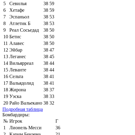
5
Севилья
38
59
6
Хетафе
38
59
7
Эспаньол
38
53
8
Атлетик Б
38
53
9
Реал Сосьедад
38
50
10
Бетис
38
50
11
Алавес
38
50
12
Эйбар
38
47
13
Леганес
38
45
14
Вильярреал
38
44
15
Леванте
38
44
16
Сельта
38
41
17
Вальядолид
38
41
18
Жирона
38
37
19
Уэска
38
33
20
Райо Вальекано
38
32
Подробная таблица
Бомбардиры:
№
Игрок
Г
1
Лионель Месси
36
2
Карим Бензема
21