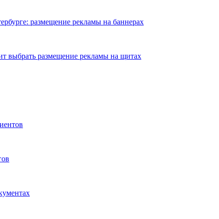
ербурге: размещение рекламы на баннерах
ит выбрать размещение рекламы на щитах
иентов
гов
окументах