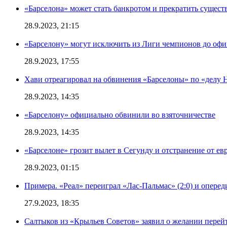
«Барселона» может стать банкротом и прекратить существ
28.9.2023, 21:15
«Барселону» могут исключить из Лиги чемпионов до офи
28.9.2023, 17:55
Хави отреагировал на обвинения «Барселоны» по «делу Н
28.9.2023, 14:35
«Барселону» официально обвинили во взяточничестве
28.9.2023, 14:35
«Барселоне» грозит вылет в Сегунду и отстранение от ев
28.9.2023, 01:15
Примера. «Реал» переиграл «Лас-Пальмас» (2:0) и оперед
27.9.2023, 18:35
Салтыков из «Крыльев Советов» заявил о желании перей