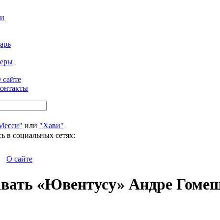
ти
арь
феры
 сайте
онтакты
Месси"
или
"Хави"
ь в социальных сетях:
О сайте
авать «Ювентусу» Андре Гоме