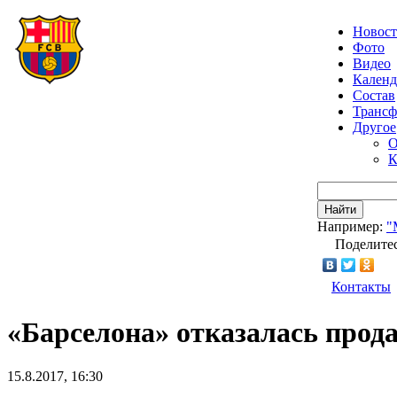
Новос
Фото
Видео
Календ
Состав
Транс
Другое
О
К
Найти
Например:
"
Поделитес
Контакты
«Барселона» отказалась прод
15.8.2017, 16:30