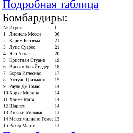
Подробная таблица
Бомбардиры:
№
Игрок
Г
1
Лионель Месси
36
2
Карим Бензема
21
3
Луис Суарес
21
4
Яго Аспас
20
5
Кристиан Стуани
19
6
Виссам Бен-Йеддер
18
7
Борха Иглесиас
17
8
Антуан Гризманн
15
9
Рауль Де Томас
14
10
Хорхе Молина
14
11
Хайме Мата
14
12
Шарлес
14
13
Иньяки Уильямс
13
14
Максимилиано Гомес
13
15
Рохер Марти
13