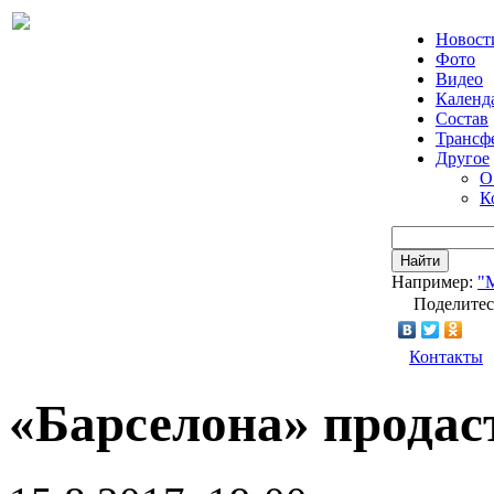
Новост
Фото
Видео
Календ
Состав
Трансф
Другое
О
К
Найти
Например:
"
Поделитес
Контакты
«Барселона» продас