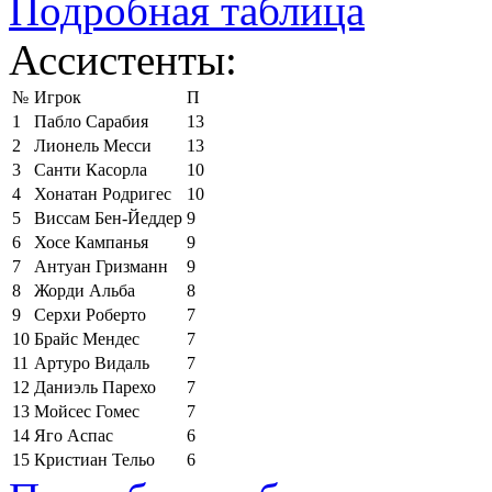
Подробная таблица
Ассистенты:
№
Игрок
П
1
Пабло Сарабия
13
2
Лионель Месси
13
3
Санти Касорла
10
4
Хонатан Родригес
10
5
Виссам Бен-Йеддер
9
6
Хосе Кампанья
9
7
Антуан Гризманн
9
8
Жорди Альба
8
9
Серхи Роберто
7
10
Брайс Мендес
7
11
Артуро Видаль
7
12
Даниэль Парехо
7
13
Мойсес Гомес
7
14
Яго Аспас
6
15
Кристиан Тельо
6