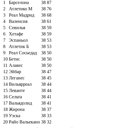
1
Барселона
38
87
2
Атлетико М
38
76
3
Реал Мадрид
38
68
4
Валенсия
38
61
5
Севилья
38
59
6
Хетафе
38
59
7
Эспаньол
38
53
8
Атлетик Б
38
53
9
Реал Сосьедад
38
50
10
Бетис
38
50
11
Алавес
38
50
12
Эйбар
38
47
13
Леганес
38
45
14
Вильярреал
38
44
15
Леванте
38
44
16
Сельта
38
41
17
Вальядолид
38
41
18
Жирона
38
37
19
Уэска
38
33
20
Райо Вальекано
38
32