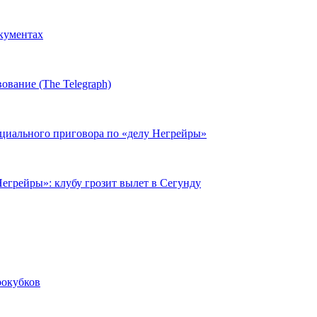
окументах
ование (The Telegraph)
циального приговора по «делу Негрейры»
егрейры»: клубу грозит вылет в Сегунду
рокубков