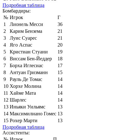
Подробная таблица
Бомбардиры:
№
Игрок
Г
1
Лионель Месси
36
2
Карим Бензема
21
3
Луис Суарес
21
4
Яго Аспас
20
5
Кристиан Стуани
19
6
Виссам Бен-Йеддер
18
7
Борха Иглесиас
17
8
Антуан Гризманн
15
9
Рауль Де Томас
14
10
Хорхе Молина
14
11
Хайме Мата
14
12
Шарлес
14
13
Иньяки Уильямс
13
14
Максимилиано Гомес
13
15
Рохер Марти
13
Подробная таблица
Ассистенты:
№
Игрок
П