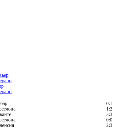
ер
ерано
бар
0:1
рселона
1:2
ванте
3:3
рселона
0:0
ленсия
2:3