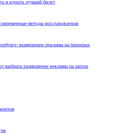
ть и купить лучший билет
 современные методы восстановления
ербурге: размещение рекламы на баннерах
ит выбрать размещение рекламы на щитах
иентов
гов