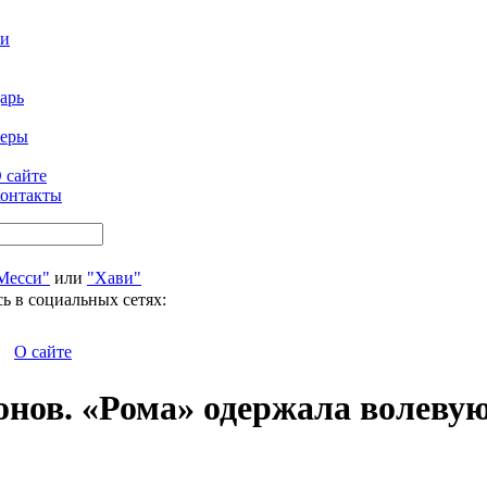
ти
арь
феры
 сайте
онтакты
Месси"
или
"Хави"
ь в социальных сетях:
О сайте
ов. «Рома» одержала волевую