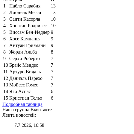
1
Пабло Сарабия
13
2
Лионель Месси
13
3
Санти Касорла
10
4
Хонатан Родригес
10
5
Виссам Бен-Йеддер
9
6
Хосе Кампанья
9
7
Антуан Гризманн
9
8
Жорди Альба
8
9
Серхи Роберто
7
10
Брайс Мендес
7
11
Артуро Видаль
7
12
Даниэль Парехо
7
13
Мойсес Гомес
7
14
Яго Аспас
6
15
Кристиан Тельо
6
Подробная таблица
Наша группа Вконтакте
Лента новостей:
7.7.2026, 16:58