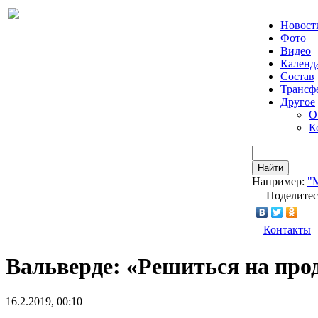
Новост
Фото
Видео
Календ
Состав
Трансф
Другое
О
К
Найти
Например:
"
Поделитес
Контакты
Вальверде: «Решиться на про
16.2.2019, 00:10