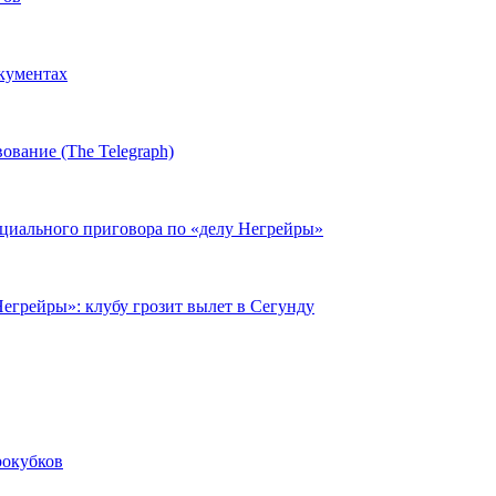
окументах
ование (The Telegraph)
циального приговора по «делу Негрейры»
егрейры»: клубу грозит вылет в Сегунду
рокубков