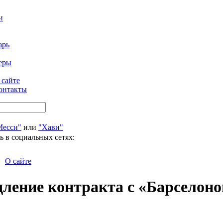
и
арь
еры
 сайте
онтакты
Месси"
или
"Хави"
ь в социальных сетях:
О сайте
дление контракта с «Барселоно