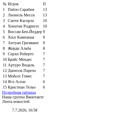
№
Игрок
П
1
Пабло Сарабия
13
2
Лионель Месси
13
3
Санти Касорла
10
4
Хонатан Родригес
10
5
Виссам Бен-Йеддер
9
6
Хосе Кампанья
9
7
Антуан Гризманн
9
8
Жорди Альба
8
9
Серхи Роберто
7
10
Брайс Мендес
7
11
Артуро Видаль
7
12
Даниэль Парехо
7
13
Мойсес Гомес
7
14
Яго Аспас
6
15
Кристиан Тельо
6
Подробная таблица
Наша группа Вконтакте
Лента новостей:
7.7.2026, 16:58