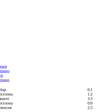
ер
ерано
бар
0:1
рселона
1:2
ванте
3:3
рселона
0:0
ленсия
2:3