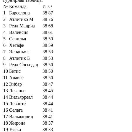
Турнирная таблица:
№
Команда
И
О
1
Барселона
38
87
2
Атлетико М
38
76
3
Реал Мадрид
38
68
4
Валенсия
38
61
5
Севилья
38
59
6
Хетафе
38
59
7
Эспаньол
38
53
8
Атлетик Б
38
53
9
Реал Сосьедад
38
50
10
Бетис
38
50
11
Алавес
38
50
12
Эйбар
38
47
13
Леганес
38
45
14
Вильярреал
38
44
15
Леванте
38
44
16
Сельта
38
41
17
Вальядолид
38
41
18
Жирона
38
37
19
Уэска
38
33