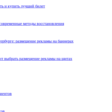
ть и купить лучший билет
 современные методы восстановления
ербурге: размещение рекламы на баннерах
ит выбрать размещение рекламы на щитах
иентов
гов