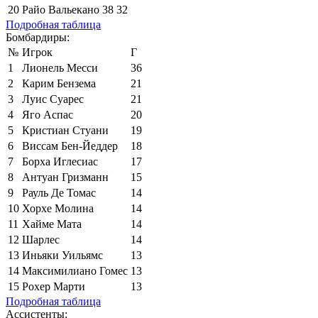
20
Райо Вальекано
38
32
Подробная таблица
Бомбардиры:
№
Игрок
Г
1
Лионель Месси
36
2
Карим Бензема
21
3
Луис Суарес
21
4
Яго Аспас
20
5
Кристиан Стуани
19
6
Виссам Бен-Йеддер
18
7
Борха Иглесиас
17
8
Антуан Гризманн
15
9
Рауль Де Томас
14
10
Хорхе Молина
14
11
Хайме Мата
14
12
Шарлес
14
13
Иньяки Уильямс
13
14
Максимилиано Гомес
13
15
Рохер Марти
13
Подробная таблица
Ассистенты: