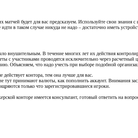
их матчей будет для вас предсказуем. Используйте свои знания 
идти в таком случае никуда не надо – достаточно иметь устройс
ло внушительным. В течение многих лет их действия контролиро
четы с участниками проводятся исключительно через расчетный 
ию. Объясняем, что надо учесть при выборе подобной организа
е действует контора, тем она лучше для вас.
акие тут принимают валюты, как пополнить аккаунт. Внимания з
ощряются только что зарегистрировавшиеся игроки.
рской конторе имеется консультант, готовый ответить на вопро