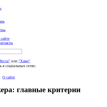
и
арь
еры
 сайте
онтакты
Месси"
или
"Хави"
ь в социальных сетях:
О сайте
ера: главные критерии