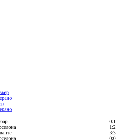
ер
ерано
бар
0:1
рселона
1:2
ванте
3:3
рселона
0:0