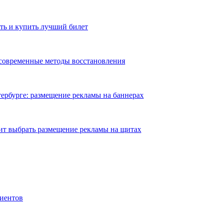
ть и купить лучший билет
 современные методы восстановления
ербурге: размещение рекламы на баннерах
ит выбрать размещение рекламы на щитах
иентов