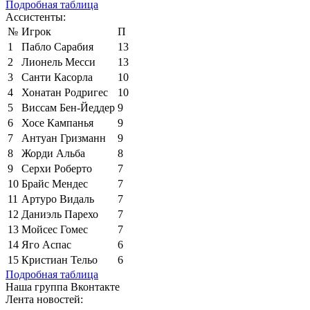
Подробная таблица
Ассистенты:
№
Игрок
П
1
Пабло Сарабия
13
2
Лионель Месси
13
3
Санти Касорла
10
4
Хонатан Родригес
10
5
Виссам Бен-Йеддер
9
6
Хосе Кампанья
9
7
Антуан Гризманн
9
8
Жорди Альба
8
9
Серхи Роберто
7
10
Брайс Мендес
7
11
Артуро Видаль
7
12
Даниэль Парехо
7
13
Мойсес Гомес
7
14
Яго Аспас
6
15
Кристиан Тельо
6
Подробная таблица
Наша группа Вконтакте
Лента новостей: