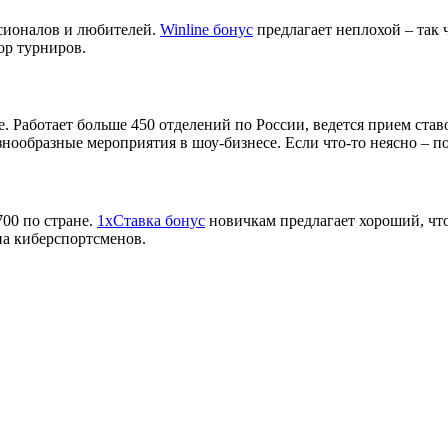
ссионалов и любителей.
Winline бонус
предлагает неплохой – так 
ор турниров.
е. Работает больше 450 отделений по России, ведется прием ст
азнообразные мероприятия в шоу-бизнесе. Если что-то неясно – 
700 по стране.
1хСтавка бонус
новичкам предлагает хороший, что
на киберспортсменов.