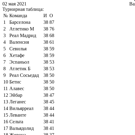
02 мая 2021
Ва
Турнирная таблица:
№
Команда
И
О
1
Барселона
38
87
2
Атлетико М
38
76
3
Реал Мадрид
38
68
4
Валенсия
38
61
5
Севилья
38
59
6
Хетафе
38
59
7
Эспаньол
38
53
8
Атлетик Б
38
53
9
Реал Сосьедад
38
50
10
Бетис
38
50
11
Алавес
38
50
12
Эйбар
38
47
13
Леганес
38
45
14
Вильярреал
38
44
15
Леванте
38
44
16
Сельта
38
41
17
Вальядолид
38
41
18
Жирона
38
37