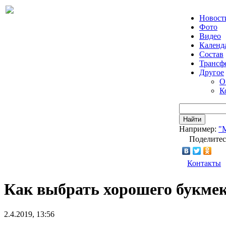
Новост
Фото
Видео
Календ
Состав
Трансф
Другое
О
К
Найти
Например:
"
Поделитес
Контакты
Как выбрать хорошего букмек
2.4.2019, 13:56