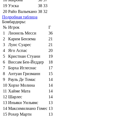
19
Уэска
38
33
20
Райо Вальекано
38
32
Подробная таблица
Бомбардиры:
№
Игрок
Г
1
Лионель Месси
36
2
Карим Бензема
21
3
Луис Суарес
21
4
Яго Аспас
20
5
Кристиан Стуани
19
6
Виссам Бен-Йеддер
18
7
Борха Иглесиас
17
8
Антуан Гризманн
15
9
Рауль Де Томас
14
10
Хорхе Молина
14
11
Хайме Мата
14
12
Шарлес
14
13
Иньяки Уильямс
13
14
Максимилиано Гомес
13
15
Рохер Марти
13