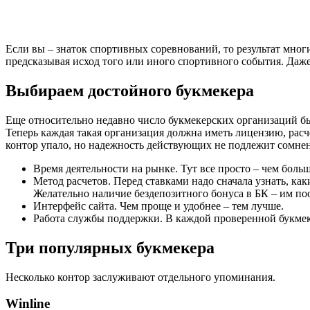
Если вы – знаток спортивных соревнований, то результат мног
предсказывая исход того или иного спортивного события. Даже 
Выбираем достойного букмекера
Еще относительно недавно число букмекерских организаций бы
Теперь каждая такая организация должна иметь лицензию, рас
контор упало, но надежность действующих не подлежит сомнен
Время деятельности на рынке. Тут все просто – чем больш
Метод расчетов. Перед ставками надо сначала узнать, к
Желательно наличие бездепозитного бонуса в БК – им по
Интерфейс сайта. Чем проще и удобнее – тем лучше.
Работа службы поддержки. В каждой проверенной букмеке
Три популярных букмекера
Несколько контор заслуживают отдельного упоминания.
Winline