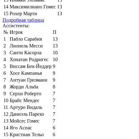
14
Максимилиано Гомес
13
15
Рохер Марти
13
Подробная таблица
Ассистенты:
№
Игрок
П
1
Пабло Сарабия
13
2
Лионель Месси
13
3
Санти Касорла
10
4
Хонатан Родригес
10
5
Виссам Бен-Йеддер
9
6
Хосе Кампанья
9
7
Антуан Гризманн
9
8
Жорди Альба
8
9
Серхи Роберто
7
10
Брайс Мендес
7
11
Артуро Видаль
7
12
Даниэль Парехо
7
13
Мойсес Гомес
7
14
Яго Аспас
6
15
Кристиан Тельо
6