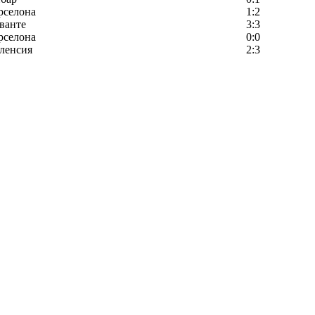
рселона
1:2
ванте
3:3
рселона
0:0
ленсия
2:3