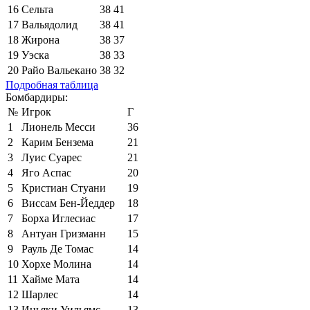
16
Сельта
38
41
17
Вальядолид
38
41
18
Жирона
38
37
19
Уэска
38
33
20
Райо Вальекано
38
32
Подробная таблица
Бомбардиры:
№
Игрок
Г
1
Лионель Месси
36
2
Карим Бензема
21
3
Луис Суарес
21
4
Яго Аспас
20
5
Кристиан Стуани
19
6
Виссам Бен-Йеддер
18
7
Борха Иглесиас
17
8
Антуан Гризманн
15
9
Рауль Де Томас
14
10
Хорхе Молина
14
11
Хайме Мата
14
12
Шарлес
14
13
Иньяки Уильямс
13