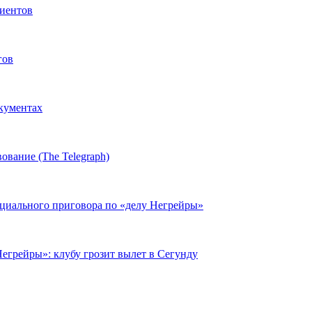
иентов
гов
окументах
ование (The Telegraph)
циального приговора по «делу Негрейры»
егрейры»: клубу грозит вылет в Сегунду