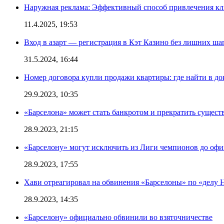
Наружная реклама: Эффективный способ привлечения кл
11.4.2025, 19:53
Вход в азарт — регистрация в Кэт Казино без лишних ша
31.5.2024, 16:44
Номер договора купли продажи квартиры: где найти в д
29.9.2023, 10:35
«Барселона» может стать банкротом и прекратить существ
28.9.2023, 21:15
«Барселону» могут исключить из Лиги чемпионов до офи
28.9.2023, 17:55
Хави отреагировал на обвинения «Барселоны» по «делу Н
28.9.2023, 14:35
«Барселону» официально обвинили во взяточничестве