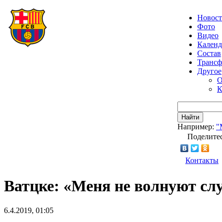
Новос
Фото
Видео
Календ
Состав
Транс
Другое
О
К
Найти
Например:
"
Поделитес
Контакты
Ватцке: «Меня не волнуют слу
6.4.2019, 01:05