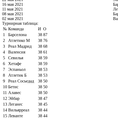
16 мая 2021
Ба
11 мая 2021
Ле
08 мая 2021
Ба
02 мая 2021
Ва
Турнирная таблица:
№
Команда
И
О
1
Барселона
38
87
2
Атлетико М
38
76
3
Реал Мадрид
38
68
4
Валенсия
38
61
5
Севилья
38
59
6
Хетафе
38
59
7
Эспаньол
38
53
8
Атлетик Б
38
53
9
Реал Сосьедад
38
50
10
Бетис
38
50
11
Алавес
38
50
12
Эйбар
38
47
13
Леганес
38
45
14
Вильярреал
38
44
15
Леванте
38
44