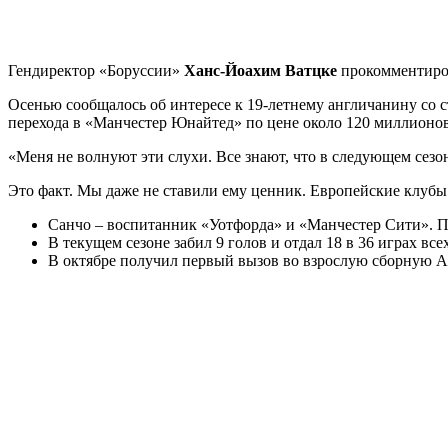
Гендиректор «Боруссии»
Ханс-Йоахим Ватцке
прокомментиро
Осенью сообщалось об интересе к 19-летнему англичанину со с
перехода в «Манчестер Юнайтед» по цене около 120 миллионов
«Меня не волнуют эти слухи. Все знают, что в следующем сезо
Это факт. Мы даже не ставили ему ценник. Европейские клубы 
Санчо – воспитанник «Уотфорда» и «Манчестер Сити». Пе
В текущем сезоне забил 9 голов и отдал 18 в 36 играх все
В октябре получил первый вызов во взрослую сборную Ан