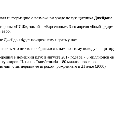
вал информацию о возможном уходе полузащитника
Джейдона
тороны «ПСЖ», зимой – «Барселоны». 3-го апреля «Бомбардир» с
 евро.
не Джейдон будет по-прежнему играть у нас.
знают, что никто не обращался к нам по этому поводу», – цитир
решел в немецкий клуб в августе 2017 года за 7,8 миллионов ев
х турниров. Цена по Transfermarkt – 80 миллионов евро.
глии, став первым ее игроком, рожденным в 21 веке (2000).