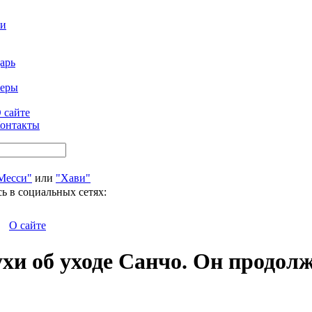
ти
арь
феры
 сайте
онтакты
Месси"
или
"Хави"
ь в социальных сетях:
О сайте
хи об уходе Санчо. Он продол