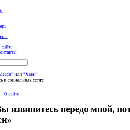
ти
арь
феры
 сайте
онтакты
Месси"
или
"Хави"
ь в социальных сетях:
О сайте
ы извинитесь передо мной, по
си»