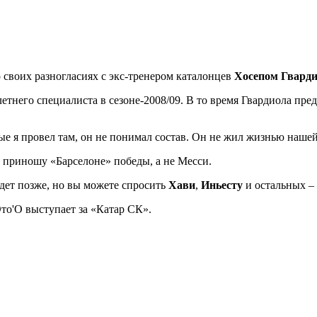
о своих разногласиях с экс-тренером каталонцев
Хосепом Гвард
тнего специалиста в сезоне-2008/09. В то время Гвардиола пред
ые я провел там, он не понимал состав. Он не жил жизнью наше
я приношу «Барселоне» победы, а не Месси.
дет позже, но вы можете спросить
Хави
,
Иньесту
и остальных – 
то'О выступает за «Катар СК».