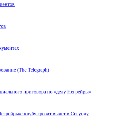
иентов
гов
окументах
ование (The Telegraph)
циального приговора по «делу Негрейры»
егрейры»: клубу грозит вылет в Сегунду