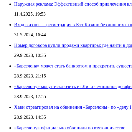
Наружная реклама: Эффективный способ привлечения кл
11.4.2025, 19:53
Вход в азарт — регистрация в Кэт Казино без лишних ша
31.5.2024, 16:44
Номер договора купли продажи квартиры: где найти в д
29.9.2023, 10:35
«Барселона» может стать банкротом и прекратить существ
28.9.2023, 21:15
«Барселону» могут исключить из Лиги чемпионов до офи
28.9.2023, 17:55
Хави отреагировал на обвинения «Барселоны» по «делу Н
28.9.2023, 14:35
«Барселону» официально обвинили во взяточничестве