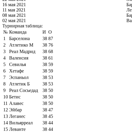
16 мая 2021
Ба
11 мая 2021
Ле
08 мая 2021
Ба
02 мая 2021
Ва
Турнирная таблица:
№
Команда
И
О
1
Барселона
38
87
2
Атлетико М
38
76
3
Реал Мадрид
38
68
4
Валенсия
38
61
5
Севилья
38
59
6
Хетафе
38
59
7
Эспаньол
38
53
8
Атлетик Б
38
53
9
Реал Сосьедад
38
50
10
Бетис
38
50
11
Алавес
38
50
12
Эйбар
38
47
13
Леганес
38
45
14
Вильярреал
38
44
15
Леванте
38
44