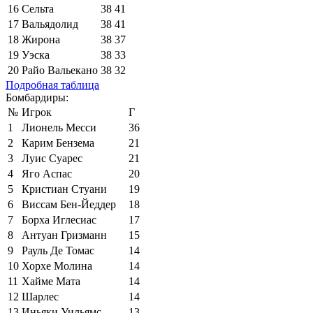
16
Сельта
38
41
17
Вальядолид
38
41
18
Жирона
38
37
19
Уэска
38
33
20
Райо Вальекано
38
32
Подробная таблица
Бомбардиры:
№
Игрок
Г
1
Лионель Месси
36
2
Карим Бензема
21
3
Луис Суарес
21
4
Яго Аспас
20
5
Кристиан Стуани
19
6
Виссам Бен-Йеддер
18
7
Борха Иглесиас
17
8
Антуан Гризманн
15
9
Рауль Де Томас
14
10
Хорхе Молина
14
11
Хайме Мата
14
12
Шарлес
14
13
Иньяки Уильямс
13