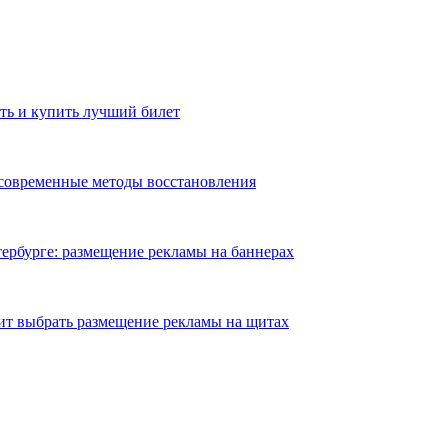
ть и купить лучший билет
 современные методы восстановления
ербурге: размещение рекламы на баннерах
ит выбрать размещение рекламы на щитах