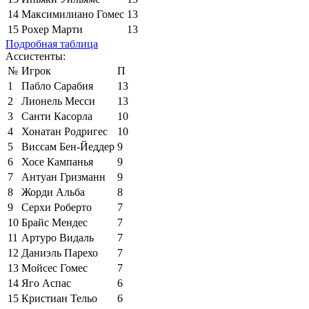
14
Максимилиано Гомес
13
15
Рохер Марти
13
Подробная таблица
Ассистенты:
№
Игрок
П
1
Пабло Сарабия
13
2
Лионель Месси
13
3
Санти Касорла
10
4
Хонатан Родригес
10
5
Виссам Бен-Йеддер
9
6
Хосе Кампанья
9
7
Антуан Гризманн
9
8
Жорди Альба
8
9
Серхи Роберто
7
10
Брайс Мендес
7
11
Артуро Видаль
7
12
Даниэль Парехо
7
13
Мойсес Гомес
7
14
Яго Аспас
6
15
Кристиан Тельо
6