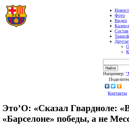
Новос
Фото
Видео
Календ
Состав
Транс
Другое
О
К
Найти
Например:
"
Поделитес
Контакты
Это’О: «Сказал Гвардиоле: «В
«Барселоне» победы, а не Мес