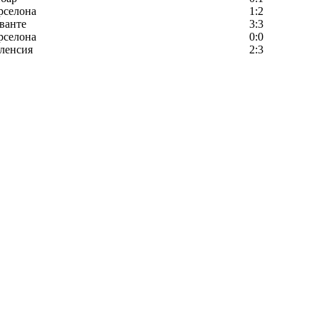
рселона
1:2
ванте
3:3
рселона
0:0
ленсия
2:3