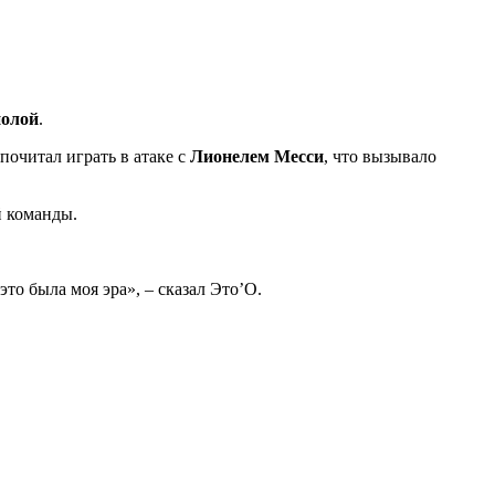
иолой
.
почитал играть в атаке с
Лионелем Месси
, что вызывало
й команды.
это была моя эра», – сказал Это’О.