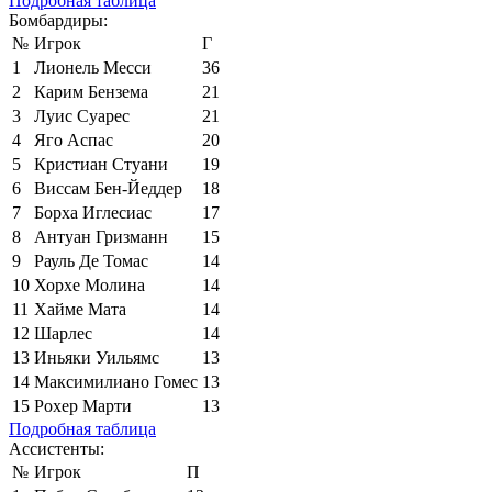
Подробная таблица
Бомбардиры:
№
Игрок
Г
1
Лионель Месси
36
2
Карим Бензема
21
3
Луис Суарес
21
4
Яго Аспас
20
5
Кристиан Стуани
19
6
Виссам Бен-Йеддер
18
7
Борха Иглесиас
17
8
Антуан Гризманн
15
9
Рауль Де Томас
14
10
Хорхе Молина
14
11
Хайме Мата
14
12
Шарлес
14
13
Иньяки Уильямс
13
14
Максимилиано Гомес
13
15
Рохер Марти
13
Подробная таблица
Ассистенты:
№
Игрок
П