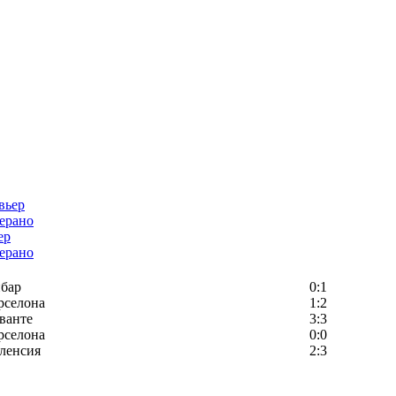
ер
ерано
бар
0:1
рселона
1:2
ванте
3:3
рселона
0:0
ленсия
2:3