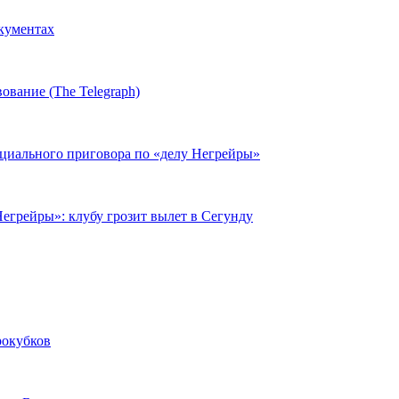
окументах
ование (The Telegraph)
циального приговора по «делу Негрейры»
егрейры»: клубу грозит вылет в Сегунду
рокубков