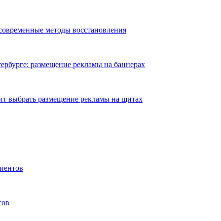
 современные методы восстановления
ербурге: размещение рекламы на баннерах
ит выбрать размещение рекламы на щитах
иентов
гов