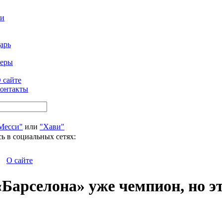
ти
арь
феры
 сайте
онтакты
Месси"
или
"Хави"
ь в социальных сетях:
О сайте
«Барселона» уже чемпион, но эт