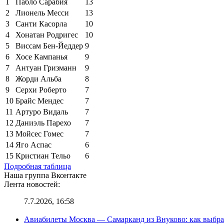
1
Пабло Сарабия
13
2
Лионель Месси
13
3
Санти Касорла
10
4
Хонатан Родригес
10
5
Виссам Бен-Йеддер
9
6
Хосе Кампанья
9
7
Антуан Гризманн
9
8
Жорди Альба
8
9
Серхи Роберто
7
10
Брайс Мендес
7
11
Артуро Видаль
7
12
Даниэль Парехо
7
13
Мойсес Гомес
7
14
Яго Аспас
6
15
Кристиан Тельо
6
Подробная таблица
Наша группа Вконтакте
Лента новостей:
7.7.2026, 16:58
Авиабилеты Москва — Самарканд из Внуково: как выбра