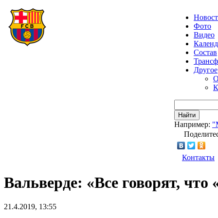
Новос
Фото
Видео
Календ
Состав
Транс
Другое
О
К
Найти
Например:
"
Поделитес
Контакты
Вальверде: «Все говорят, что 
21.4.2019, 13:55