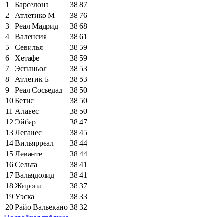
1
Барселона
38
87
2
Атлетико М
38
76
3
Реал Мадрид
38
68
4
Валенсия
38
61
5
Севилья
38
59
6
Хетафе
38
59
7
Эспаньол
38
53
8
Атлетик Б
38
53
9
Реал Сосьедад
38
50
10
Бетис
38
50
11
Алавес
38
50
12
Эйбар
38
47
13
Леганес
38
45
14
Вильярреал
38
44
15
Леванте
38
44
16
Сельта
38
41
17
Вальядолид
38
41
18
Жирона
38
37
19
Уэска
38
33
20
Райо Вальекано
38
32