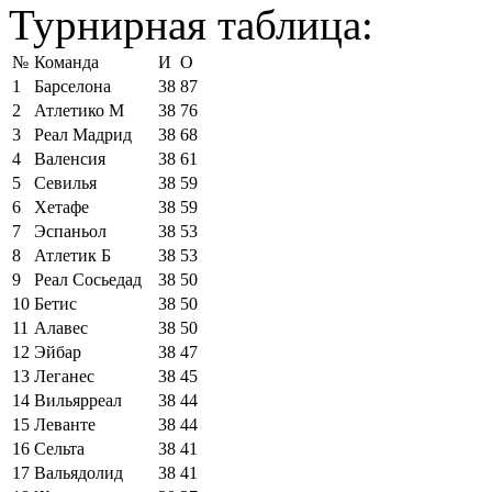
Турнирная таблица:
№
Команда
И
О
1
Барселона
38
87
2
Атлетико М
38
76
3
Реал Мадрид
38
68
4
Валенсия
38
61
5
Севилья
38
59
6
Хетафе
38
59
7
Эспаньол
38
53
8
Атлетик Б
38
53
9
Реал Сосьедад
38
50
10
Бетис
38
50
11
Алавес
38
50
12
Эйбар
38
47
13
Леганес
38
45
14
Вильярреал
38
44
15
Леванте
38
44
16
Сельта
38
41
17
Вальядолид
38
41