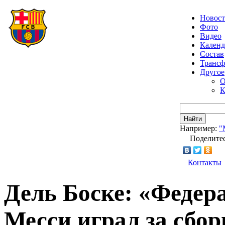
Новос
Фото
Видео
Календ
Состав
Транс
Другое
О
К
Найти
Например:
"
Поделитес
Контакты
Дель Боске: «Федера
Месси играл за сбо