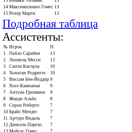
13
Иньяки Уильямс
13
14
Максимилиано Гомес
13
15
Рохер Марти
13
Подробная таблица
Ассистенты:
№
Игрок
П
1
Пабло Сарабия
13
2
Лионель Месси
13
3
Санти Касорла
10
4
Хонатан Родригес
10
5
Виссам Бен-Йеддер
9
6
Хосе Кампанья
9
7
Антуан Гризманн
9
8
Жорди Альба
8
9
Серхи Роберто
7
10
Брайс Мендес
7
11
Артуро Видаль
7
12
Даниэль Парехо
7
13
Мойсес Гомес
7