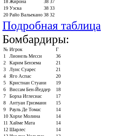
18
Жирона
38
37
19
Уэска
38
33
20
Райо Вальекано
38
32
Подробная таблица
Бомбардиры:
№
Игрок
Г
1
Лионель Месси
36
2
Карим Бензема
21
3
Луис Суарес
21
4
Яго Аспас
20
5
Кристиан Стуани
19
6
Виссам Бен-Йеддер
18
7
Борха Иглесиас
17
8
Антуан Гризманн
15
9
Рауль Де Томас
14
10
Хорхе Молина
14
11
Хайме Мата
14
12
Шарлес
14