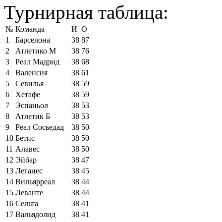
Турнирная таблица:
№
Команда
И
О
1
Барселона
38
87
2
Атлетико М
38
76
3
Реал Мадрид
38
68
4
Валенсия
38
61
5
Севилья
38
59
6
Хетафе
38
59
7
Эспаньол
38
53
8
Атлетик Б
38
53
9
Реал Сосьедад
38
50
10
Бетис
38
50
11
Алавес
38
50
12
Эйбар
38
47
13
Леганес
38
45
14
Вильярреал
38
44
15
Леванте
38
44
16
Сельта
38
41
17
Вальядолид
38
41