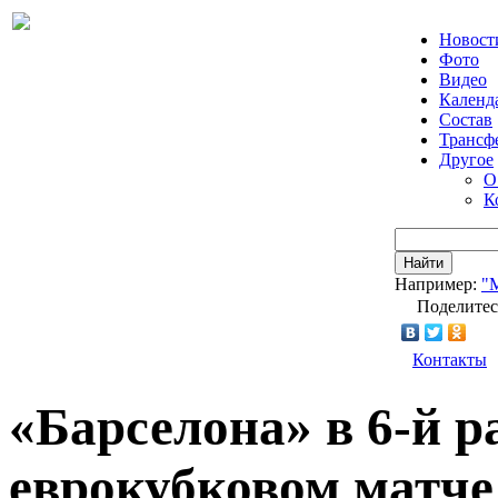
Новост
Фото
Видео
Календ
Состав
Трансф
Другое
О
К
Найти
Например:
"
Поделитес
Контакты
«Барселона» в 6-й р
еврокубковом матче