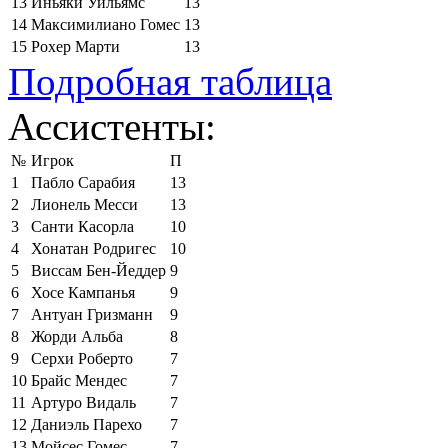
13
Иньяки Уильямс
13
14
Максимилиано Гомес
13
15
Рохер Марти
13
Подробная таблица
Ассистенты:
№
Игрок
П
1
Пабло Сарабия
13
2
Лионель Месси
13
3
Санти Касорла
10
4
Хонатан Родригес
10
5
Виссам Бен-Йеддер
9
6
Хосе Кампанья
9
7
Антуан Гризманн
9
8
Жорди Альба
8
9
Серхи Роберто
7
10
Брайс Мендес
7
11
Артуро Видаль
7
12
Даниэль Парехо
7
13
Мойсес Гомес
7