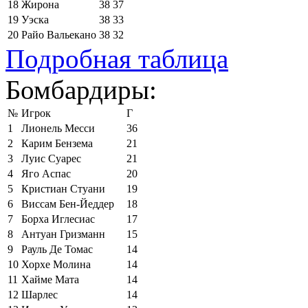
18
Жирона
38
37
19
Уэска
38
33
20
Райо Вальекано
38
32
Подробная таблица
Бомбардиры:
№
Игрок
Г
1
Лионель Месси
36
2
Карим Бензема
21
3
Луис Суарес
21
4
Яго Аспас
20
5
Кристиан Стуани
19
6
Виссам Бен-Йеддер
18
7
Борха Иглесиас
17
8
Антуан Гризманн
15
9
Рауль Де Томас
14
10
Хорхе Молина
14
11
Хайме Мата
14
12
Шарлес
14