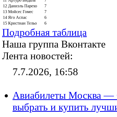
11
Артуро Видаль
7
12
Даниэль Парехо
7
13
Мойсес Гомес
7
14
Яго Аспас
6
15
Кристиан Тельо
6
Подробная таблица
Наша группа Вконтакте
Лента новостей:
7.7.2026, 16:58
Авиабилеты Москва — С
выбрать и купить лучш