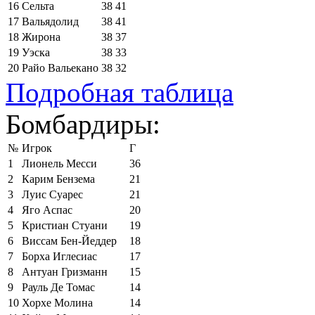
16
Сельта
38
41
17
Вальядолид
38
41
18
Жирона
38
37
19
Уэска
38
33
20
Райо Вальекано
38
32
Подробная таблица
Бомбардиры:
№
Игрок
Г
1
Лионель Месси
36
2
Карим Бензема
21
3
Луис Суарес
21
4
Яго Аспас
20
5
Кристиан Стуани
19
6
Виссам Бен-Йеддер
18
7
Борха Иглесиас
17
8
Антуан Гризманн
15
9
Рауль Де Томас
14
10
Хорхе Молина
14