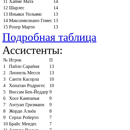
11
Хайме Мата
14
12
Шарлес
14
13
Иньяки Уильямс
13
14
Максимилиано Гомес
13
15
Рохер Марти
13
Подробная таблица
Ассистенты:
№
Игрок
П
1
Пабло Сарабия
13
2
Лионель Месси
13
3
Санти Касорла
10
4
Хонатан Родригес
10
5
Виссам Бен-Йеддер
9
6
Хосе Кампанья
9
7
Антуан Гризманн
9
8
Жорди Альба
8
9
Серхи Роберто
7
10
Брайс Мендес
7