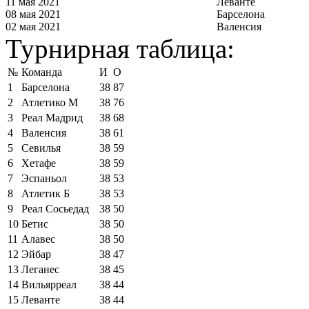
11 мая 2021
Леванте
08 мая 2021
Барселона
02 мая 2021
Валенсия
Турнирная таблица:
№
Команда
И
О
1
Барселона
38
87
2
Атлетико М
38
76
3
Реал Мадрид
38
68
4
Валенсия
38
61
5
Севилья
38
59
6
Хетафе
38
59
7
Эспаньол
38
53
8
Атлетик Б
38
53
9
Реал Сосьедад
38
50
10
Бетис
38
50
11
Алавес
38
50
12
Эйбар
38
47
13
Леганес
38
45
14
Вильярреал
38
44
15
Леванте
38
44