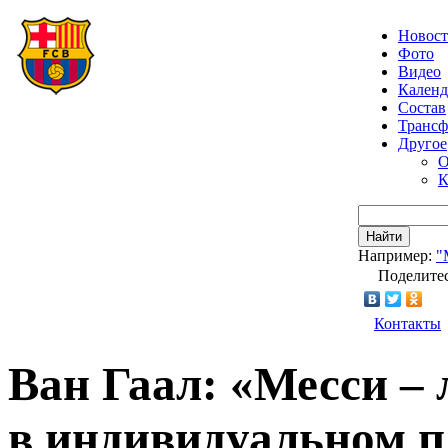
Новос
Фото
Видео
Календ
Состав
Транс
Другое
О
К
Найти
Например:
"
Поделитес
Контакты
Ван Гаал: «Месси –
в индивидуальном п