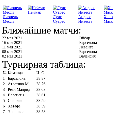
Неймар
Лионель
Луис
Андрес
Хавь
Месси
Суарес
Иньеста
Маск
Ближайшие матчи:
22 мая 2021
Эйбар
16 мая 2021
Барселона
11 мая 2021
Леванте
08 мая 2021
Барселона
02 мая 2021
Валенсия
Турнирная таблица:
№
Команда
И
О
1
Барселона
38
87
2
Атлетико М
38
76
3
Реал Мадрид
38
68
4
Валенсия
38
61
5
Севилья
38
59
6
Хетафе
38
59
7
Эспаньол
38
53