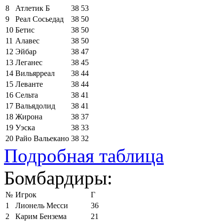
8
Атлетик Б
38
53
9
Реал Сосьедад
38
50
10
Бетис
38
50
11
Алавес
38
50
12
Эйбар
38
47
13
Леганес
38
45
14
Вильярреал
38
44
15
Леванте
38
44
16
Сельта
38
41
17
Вальядолид
38
41
18
Жирона
38
37
19
Уэска
38
33
20
Райо Вальекано
38
32
Подробная таблица
Бомбардиры:
№
Игрок
Г
1
Лионель Месси
36
2
Карим Бензема
21