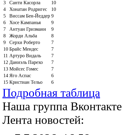
3
Санти Касорла
10
4
Хонатан Родригес
10
5
Виссам Бен-Йеддер
9
6
Хосе Кампанья
9
7
Антуан Гризманн
9
8
Жорди Альба
8
9
Серхи Роберто
7
10
Брайс Мендес
7
11
Артуро Видаль
7
12
Даниэль Парехо
7
13
Мойсес Гомес
7
14
Яго Аспас
6
15
Кристиан Тельо
6
Подробная таблица
Наша группа Вконтакте
Лента новостей: