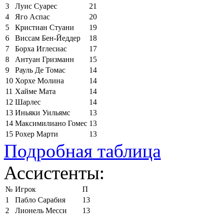
3
Луис Суарес
21
4
Яго Аспас
20
5
Кристиан Стуани
19
6
Виссам Бен-Йеддер
18
7
Борха Иглесиас
17
8
Антуан Гризманн
15
9
Рауль Де Томас
14
10
Хорхе Молина
14
11
Хайме Мата
14
12
Шарлес
14
13
Иньяки Уильямс
13
14
Максимилиано Гомес
13
15
Рохер Марти
13
Подробная таблица
Ассистенты:
№
Игрок
П
1
Пабло Сарабия
13
2
Лионель Месси
13