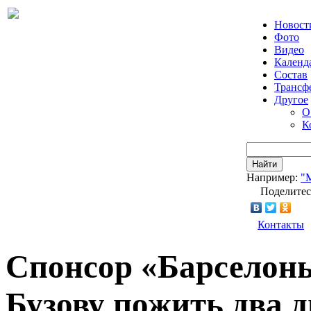
Новост
Фото
Видео
Календ
Состав
Трансф
Другое
О
К
Найти
Например:
"
Поделитес
Контакты
Спонсор «Барселоны
Бузову пожить два д