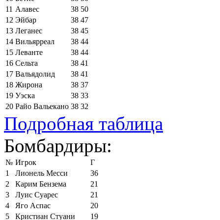
11
Алавес
38
50
12
Эйбар
38
47
13
Леганес
38
45
14
Вильярреал
38
44
15
Леванте
38
44
16
Сельта
38
41
17
Вальядолид
38
41
18
Жирона
38
37
19
Уэска
38
33
20
Райо Вальекано
38
32
Подробная таблица
Бомбардиры:
№
Игрок
Г
1
Лионель Месси
36
2
Карим Бензема
21
3
Луис Суарес
21
4
Яго Аспас
20
5
Кристиан Стуани
19