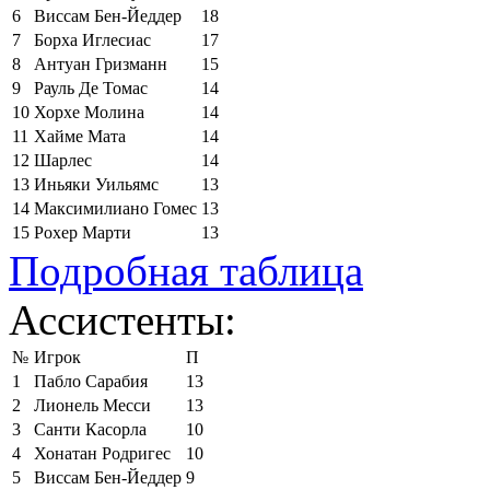
6
Виссам Бен-Йеддер
18
7
Борха Иглесиас
17
8
Антуан Гризманн
15
9
Рауль Де Томас
14
10
Хорхе Молина
14
11
Хайме Мата
14
12
Шарлес
14
13
Иньяки Уильямс
13
14
Максимилиано Гомес
13
15
Рохер Марти
13
Подробная таблица
Ассистенты:
№
Игрок
П
1
Пабло Сарабия
13
2
Лионель Месси
13
3
Санти Касорла
10
4
Хонатан Родригес
10
5
Виссам Бен-Йеддер
9