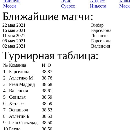
Лионель
Луис
Андрес
Хавь
Месси
Суарес
Иньеста
Маск
Ближайшие матчи:
22 мая 2021
Эйбар
16 мая 2021
Барселона
11 мая 2021
Леванте
08 мая 2021
Барселона
02 мая 2021
Валенсия
Турнирная таблица:
№
Команда
И
О
1
Барселона
38
87
2
Атлетико М
38
76
3
Реал Мадрид
38
68
4
Валенсия
38
61
5
Севилья
38
59
6
Хетафе
38
59
7
Эспаньол
38
53
8
Атлетик Б
38
53
9
Реал Сосьедад
38
50
10
Бетис
38
50