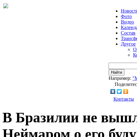
Новост
Фото
Видео
Календ
Состав
Трансф
Другое
О
К
Найти
Например:
"
Поделитес
Контакты
В Бразилии не вышл
Неймаром о его буд