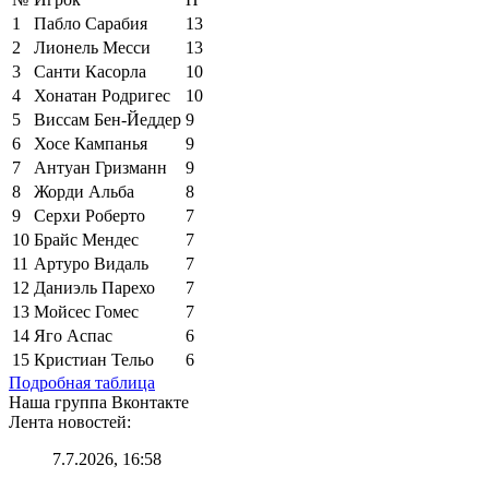
1
Пабло Сарабия
13
2
Лионель Месси
13
3
Санти Касорла
10
4
Хонатан Родригес
10
5
Виссам Бен-Йеддер
9
6
Хосе Кампанья
9
7
Антуан Гризманн
9
8
Жорди Альба
8
9
Серхи Роберто
7
10
Брайс Мендес
7
11
Артуро Видаль
7
12
Даниэль Парехо
7
13
Мойсес Гомес
7
14
Яго Аспас
6
15
Кристиан Тельо
6
Подробная таблица
Наша группа Вконтакте
Лента новостей:
7.7.2026, 16:58