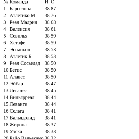
№
Команда
И
О
1
Барселона
38
87
2
Атлетико М
38
76
3
Реал Мадрид
38
68
4
Валенсия
38
61
5
Севилья
38
59
6
Хетафе
38
59
7
Эспаньол
38
53
8
Атлетик Б
38
53
9
Реал Сосьедад
38
50
10
Бетис
38
50
11
Алавес
38
50
12
Эйбар
38
47
13
Леганес
38
45
14
Вильярреал
38
44
15
Леванте
38
44
16
Сельта
38
41
17
Вальядолид
38
41
18
Жирона
38
37
19
Уэска
38
33
20
Райо Вальекано
38
32