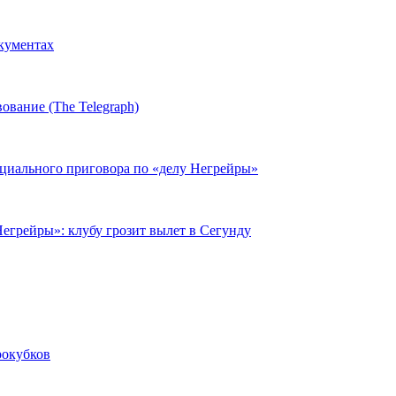
окументах
ование (The Telegraph)
циального приговора по «делу Негрейры»
егрейры»: клубу грозит вылет в Сегунду
рокубков