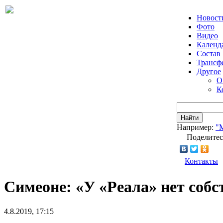
Новост
Фото
Видео
Календ
Состав
Трансф
Другое
О
К
Найти
Например:
"
Поделитес
Контакты
Симеоне: «У «Реала» нет собс
4.8.2019, 17:15