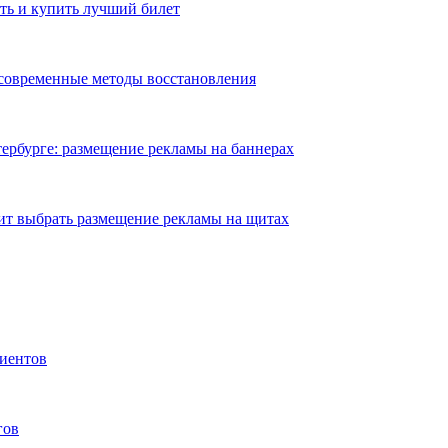
ть и купить лучший билет
 современные методы восстановления
ербурге: размещение рекламы на баннерах
ит выбрать размещение рекламы на щитах
иентов
гов