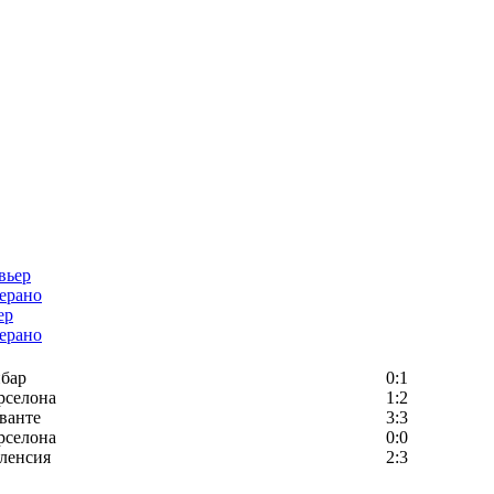
ер
ерано
бар
0:1
рселона
1:2
ванте
3:3
рселона
0:0
ленсия
2:3