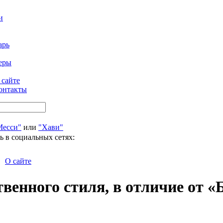
и
арь
еры
 сайте
онтакты
Месси"
или
"Хави"
ь в социальных сетях:
О сайте
твенного стиля, в отличие от 