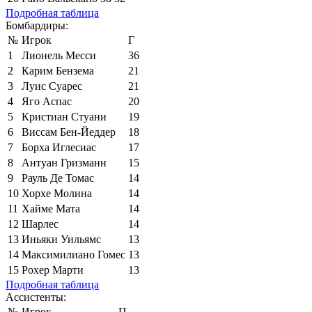
Подробная таблица
Бомбардиры:
№
Игрок
Г
1
Лионель Месси
36
2
Карим Бензема
21
3
Луис Суарес
21
4
Яго Аспас
20
5
Кристиан Стуани
19
6
Виссам Бен-Йеддер
18
7
Борха Иглесиас
17
8
Антуан Гризманн
15
9
Рауль Де Томас
14
10
Хорхе Молина
14
11
Хайме Мата
14
12
Шарлес
14
13
Иньяки Уильямс
13
14
Максимилиано Гомес
13
15
Рохер Марти
13
Подробная таблица
Ассистенты:
№
Игрок
П