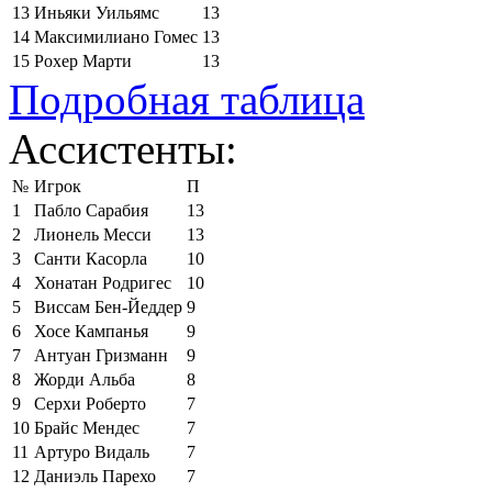
13
Иньяки Уильямс
13
14
Максимилиано Гомес
13
15
Рохер Марти
13
Подробная таблица
Ассистенты:
№
Игрок
П
1
Пабло Сарабия
13
2
Лионель Месси
13
3
Санти Касорла
10
4
Хонатан Родригес
10
5
Виссам Бен-Йеддер
9
6
Хосе Кампанья
9
7
Антуан Гризманн
9
8
Жорди Альба
8
9
Серхи Роберто
7
10
Брайс Мендес
7
11
Артуро Видаль
7
12
Даниэль Парехо
7