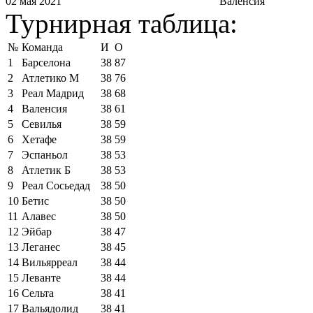
02 мая 2021
Валенсия
Турнирная таблица:
№
Команда
И
О
1
Барселона
38
87
2
Атлетико М
38
76
3
Реал Мадрид
38
68
4
Валенсия
38
61
5
Севилья
38
59
6
Хетафе
38
59
7
Эспаньол
38
53
8
Атлетик Б
38
53
9
Реал Сосьедад
38
50
10
Бетис
38
50
11
Алавес
38
50
12
Эйбар
38
47
13
Леганес
38
45
14
Вильярреал
38
44
15
Леванте
38
44
16
Сельта
38
41
17
Вальядолид
38
41