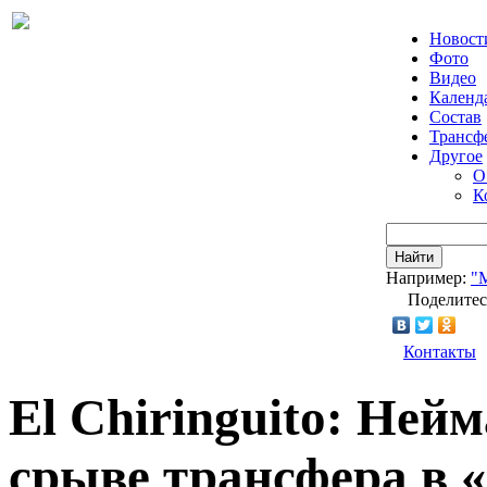
Новост
Фото
Видео
Календ
Состав
Трансф
Другое
О
К
Найти
Например:
"
Поделитес
Контакты
El Chiringuito: Ней
срыве трансфера в 