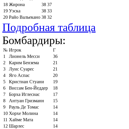
18
Жирона
38
37
19
Уэска
38
33
20
Райо Вальекано
38
32
Подробная таблица
Бомбардиры:
№
Игрок
Г
1
Лионель Месси
36
2
Карим Бензема
21
3
Луис Суарес
21
4
Яго Аспас
20
5
Кристиан Стуани
19
6
Виссам Бен-Йеддер
18
7
Борха Иглесиас
17
8
Антуан Гризманн
15
9
Рауль Де Томас
14
10
Хорхе Молина
14
11
Хайме Мата
14
12
Шарлес
14