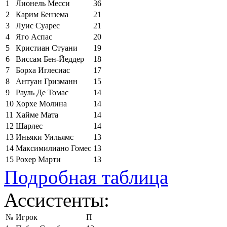
1
Лионель Месси
36
2
Карим Бензема
21
3
Луис Суарес
21
4
Яго Аспас
20
5
Кристиан Стуани
19
6
Виссам Бен-Йеддер
18
7
Борха Иглесиас
17
8
Антуан Гризманн
15
9
Рауль Де Томас
14
10
Хорхе Молина
14
11
Хайме Мата
14
12
Шарлес
14
13
Иньяки Уильямс
13
14
Максимилиано Гомес
13
15
Рохер Марти
13
Подробная таблица
Ассистенты:
№
Игрок
П