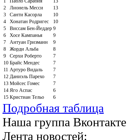
1
Пабло Сарабия
13
2
Лионель Месси
13
3
Санти Касорла
10
4
Хонатан Родригес
10
5
Виссам Бен-Йеддер
9
6
Хосе Кампанья
9
7
Антуан Гризманн
9
8
Жорди Альба
8
9
Серхи Роберто
7
10
Брайс Мендес
7
11
Артуро Видаль
7
12
Даниэль Парехо
7
13
Мойсес Гомес
7
14
Яго Аспас
6
15
Кристиан Тельо
6
Подробная таблица
Наша группа Вконтакте
Лента новостей: