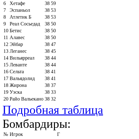
6
Хетафе
38
59
7
Эспаньол
38
53
8
Атлетик Б
38
53
9
Реал Сосьедад
38
50
10
Бетис
38
50
11
Алавес
38
50
12
Эйбар
38
47
13
Леганес
38
45
14
Вильярреал
38
44
15
Леванте
38
44
16
Сельта
38
41
17
Вальядолид
38
41
18
Жирона
38
37
19
Уэска
38
33
20
Райо Вальекано
38
32
Подробная таблица
Бомбардиры:
№
Игрок
Г