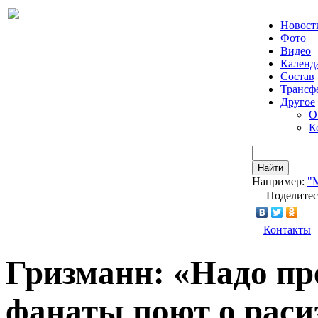
Новост
Фото
Видео
Календ
Состав
Трансф
Другое
О
К
Найти
Например:
"
Поделитес
Контакты
Гризманн: «Надо пр
фанаты поют о раси