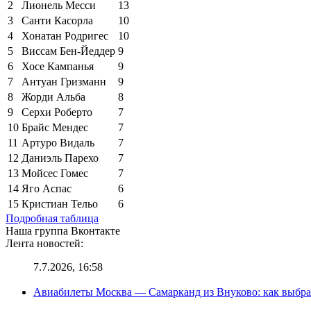
2
Лионель Месси
13
3
Санти Касорла
10
4
Хонатан Родригес
10
5
Виссам Бен-Йеддер
9
6
Хосе Кампанья
9
7
Антуан Гризманн
9
8
Жорди Альба
8
9
Серхи Роберто
7
10
Брайс Мендес
7
11
Артуро Видаль
7
12
Даниэль Парехо
7
13
Мойсес Гомес
7
14
Яго Аспас
6
15
Кристиан Тельо
6
Подробная таблица
Наша группа Вконтакте
Лента новостей:
7.7.2026, 16:58
Авиабилеты Москва — Самарканд из Внуково: как выбра