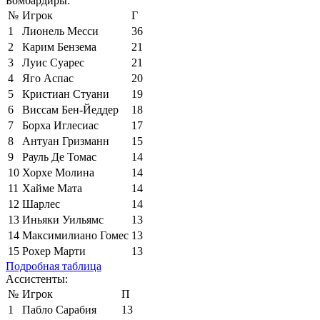
Бомбардиры:
№
Игрок
Г
1
Лионель Месси
36
2
Карим Бензема
21
3
Луис Суарес
21
4
Яго Аспас
20
5
Кристиан Стуани
19
6
Виссам Бен-Йеддер
18
7
Борха Иглесиас
17
8
Антуан Гризманн
15
9
Рауль Де Томас
14
10
Хорхе Молина
14
11
Хайме Мата
14
12
Шарлес
14
13
Иньяки Уильямс
13
14
Максимилиано Гомес
13
15
Рохер Марти
13
Подробная таблица
Ассистенты:
№
Игрок
П
1
Пабло Сарабия
13