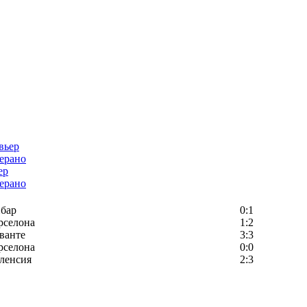
ер
ерано
бар
0:1
рселона
1:2
ванте
3:3
рселона
0:0
ленсия
2:3