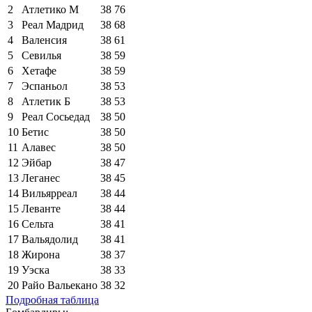
2
Атлетико М
38
76
3
Реал Мадрид
38
68
4
Валенсия
38
61
5
Севилья
38
59
6
Хетафе
38
59
7
Эспаньол
38
53
8
Атлетик Б
38
53
9
Реал Сосьедад
38
50
10
Бетис
38
50
11
Алавес
38
50
12
Эйбар
38
47
13
Леганес
38
45
14
Вильярреал
38
44
15
Леванте
38
44
16
Сельта
38
41
17
Вальядолид
38
41
18
Жирона
38
37
19
Уэска
38
33
20
Райо Вальекано
38
32
Подробная таблица