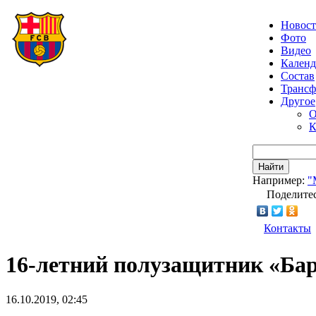
Новос
Фото
Видео
Календ
Состав
Транс
Другое
О
К
Найти
Например:
"
Поделитес
Контакты
16-летний полузащитник «Ба
16.10.2019, 02:45