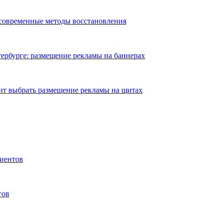
 современные методы восстановления
ербурге: размещение рекламы на баннерах
ит выбрать размещение рекламы на щитах
иентов
гов