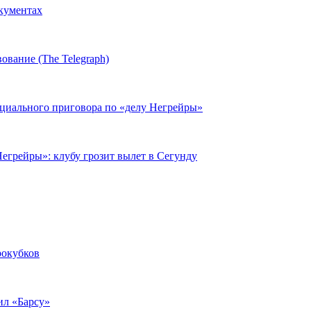
окументах
ование (The Telegraph)
циального приговора по «делу Негрейры»
егрейры»: клубу грозит вылет в Сегунду
рокубков
ил «Барсу»