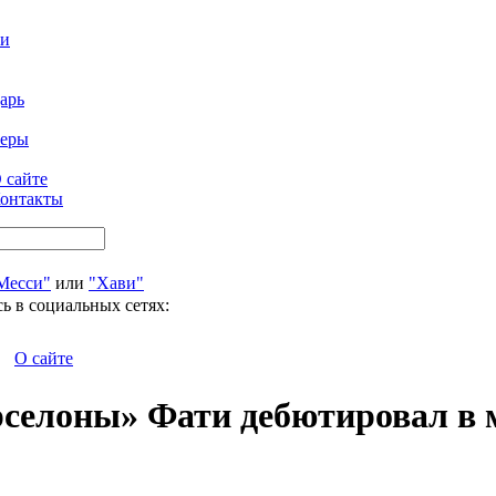
ти
арь
феры
 сайте
онтакты
Месси"
или
"Хави"
ь в социальных сетях:
О сайте
рселоны» Фати дебютировал в 