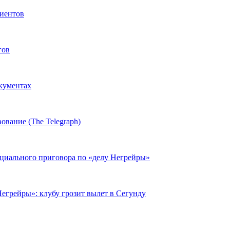
иентов
гов
окументах
ование (The Telegraph)
циального приговора по «делу Негрейры»
егрейры»: клубу грозит вылет в Сегунду