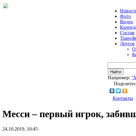
Новост
Фото
Видео
Календ
Состав
Трансф
Другое
О
К
Найти
Например:
"
Поделитес
Контакты
Месси – первый игрок, забив
24.10.2019, 10:45