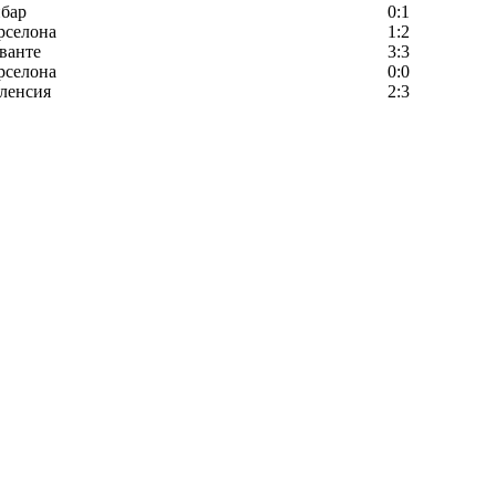
бар
0:1
рселона
1:2
ванте
3:3
рселона
0:0
ленсия
2:3