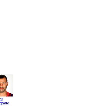
ер
ерано