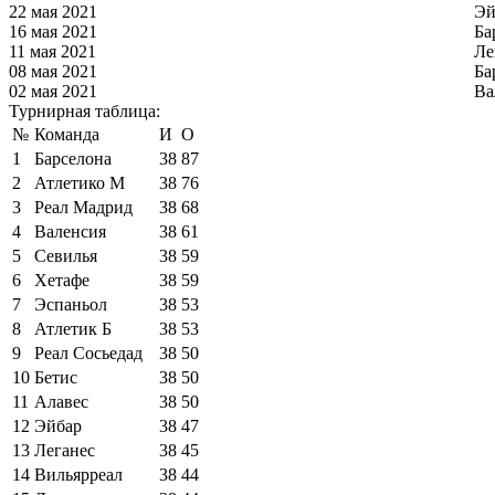
22 мая 2021
Эй
16 мая 2021
Ба
11 мая 2021
Ле
08 мая 2021
Ба
02 мая 2021
Ва
Турнирная таблица:
№
Команда
И
О
1
Барселона
38
87
2
Атлетико М
38
76
3
Реал Мадрид
38
68
4
Валенсия
38
61
5
Севилья
38
59
6
Хетафе
38
59
7
Эспаньол
38
53
8
Атлетик Б
38
53
9
Реал Сосьедад
38
50
10
Бетис
38
50
11
Алавес
38
50
12
Эйбар
38
47
13
Леганес
38
45
14
Вильярреал
38
44