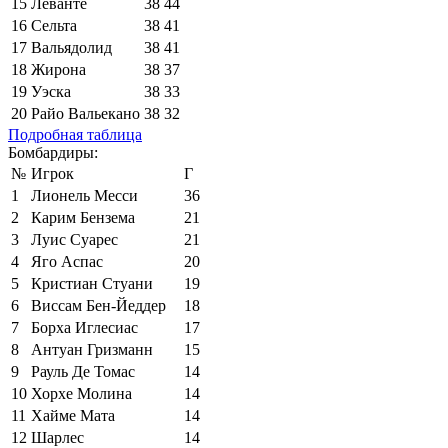
15
Леванте
38
44
16
Сельта
38
41
17
Вальядолид
38
41
18
Жирона
38
37
19
Уэска
38
33
20
Райо Вальекано
38
32
Подробная таблица
Бомбардиры:
№
Игрок
Г
1
Лионель Месси
36
2
Карим Бензема
21
3
Луис Суарес
21
4
Яго Аспас
20
5
Кристиан Стуани
19
6
Виссам Бен-Йеддер
18
7
Борха Иглесиас
17
8
Антуан Гризманн
15
9
Рауль Де Томас
14
10
Хорхе Молина
14
11
Хайме Мата
14
12
Шарлес
14