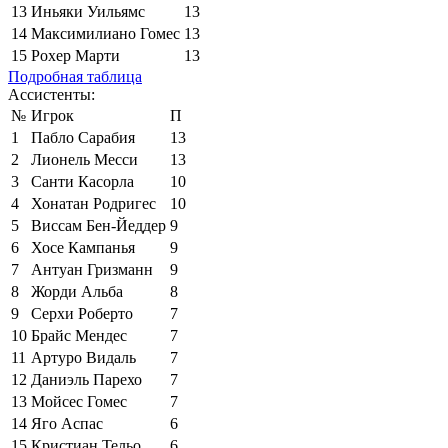
13
Иньяки Уильямс
13
14
Максимилиано Гомес
13
15
Рохер Марти
13
Подробная таблица
Ассистенты:
№
Игрок
П
1
Пабло Сарабия
13
2
Лионель Месси
13
3
Санти Касорла
10
4
Хонатан Родригес
10
5
Виссам Бен-Йеддер
9
6
Хосе Кампанья
9
7
Антуан Гризманн
9
8
Жорди Альба
8
9
Серхи Роберто
7
10
Брайс Мендес
7
11
Артуро Видаль
7
12
Даниэль Парехо
7
13
Мойсес Гомес
7
14
Яго Аспас
6
15
Кристиан Тельо
6