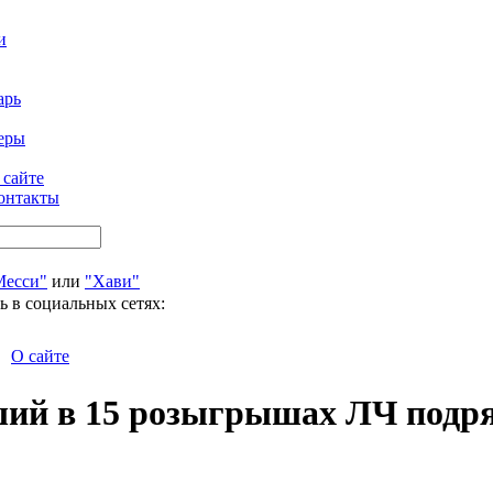
и
арь
еры
 сайте
онтакты
Месси"
или
"Хави"
ь в социальных сетях:
О сайте
ший в 15 розыгрышах ЛЧ подр