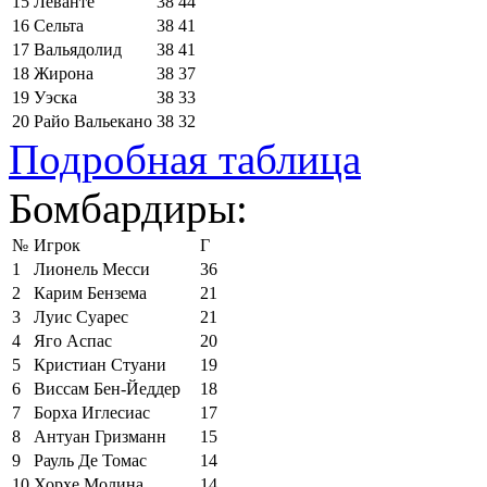
15
Леванте
38
44
16
Сельта
38
41
17
Вальядолид
38
41
18
Жирона
38
37
19
Уэска
38
33
20
Райо Вальекано
38
32
Подробная таблица
Бомбардиры:
№
Игрок
Г
1
Лионель Месси
36
2
Карим Бензема
21
3
Луис Суарес
21
4
Яго Аспас
20
5
Кристиан Стуани
19
6
Виссам Бен-Йеддер
18
7
Борха Иглесиас
17
8
Антуан Гризманн
15
9
Рауль Де Томас
14
10
Хорхе Молина
14