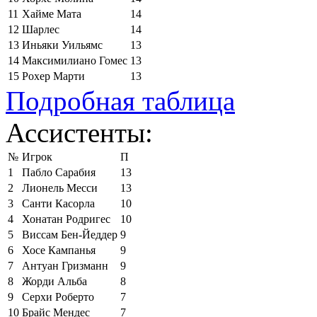
11
Хайме Мата
14
12
Шарлес
14
13
Иньяки Уильямс
13
14
Максимилиано Гомес
13
15
Рохер Марти
13
Подробная таблица
Ассистенты:
№
Игрок
П
1
Пабло Сарабия
13
2
Лионель Месси
13
3
Санти Касорла
10
4
Хонатан Родригес
10
5
Виссам Бен-Йеддер
9
6
Хосе Кампанья
9
7
Антуан Гризманн
9
8
Жорди Альба
8
9
Серхи Роберто
7
10
Брайс Мендес
7