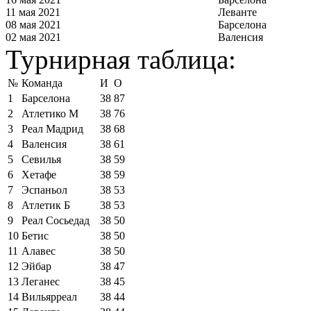
11 мая 2021
Леванте
08 мая 2021
Барселона
02 мая 2021
Валенсия
Турнирная таблица:
№
Команда
И
О
1
Барселона
38
87
2
Атлетико М
38
76
3
Реал Мадрид
38
68
4
Валенсия
38
61
5
Севилья
38
59
6
Хетафе
38
59
7
Эспаньол
38
53
8
Атлетик Б
38
53
9
Реал Сосьедад
38
50
10
Бетис
38
50
11
Алавес
38
50
12
Эйбар
38
47
13
Леганес
38
45
14
Вильярреал
38
44