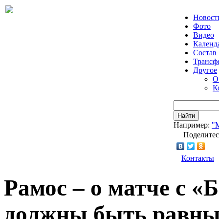
Новост
Фото
Видео
Календ
Состав
Трансф
Другое
О
К
Найти
Например:
"
Поделитес
Контакты
Рамос – о матче с «
должны быть равн