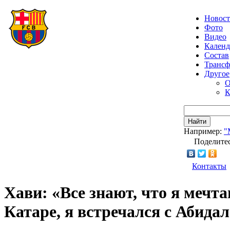
Новос
Фото
Видео
Календ
Состав
Транс
Другое
О
К
Найти
Например:
"
Поделитес
Контакты
Хави: «Все знают, что я мечт
Катаре, я встречался с Абида