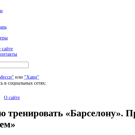
ти
арь
феры
 сайте
онтакты
Месси"
или
"Хави"
ь в социальных сетях:
О сайте
аю тренировать «Барселону». 
лем»