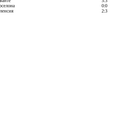
ванте
3:3
рселона
0:0
ленсия
2:3