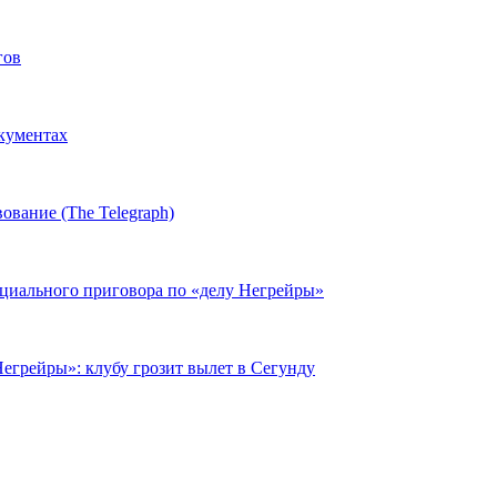
гов
окументах
ование (The Telegraph)
циального приговора по «делу Негрейры»
егрейры»: клубу грозит вылет в Сегунду