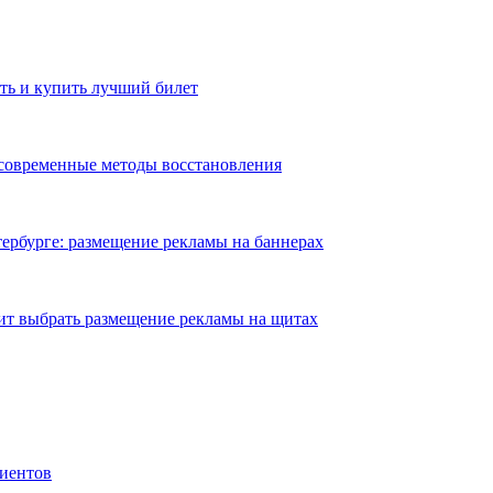
ть и купить лучший билет
 современные методы восстановления
ербурге: размещение рекламы на баннерах
ит выбрать размещение рекламы на щитах
иентов