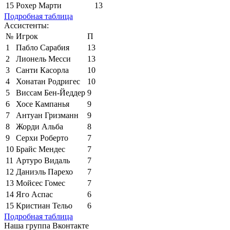
15
Рохер Марти
13
Подробная таблица
Ассистенты:
№
Игрок
П
1
Пабло Сарабия
13
2
Лионель Месси
13
3
Санти Касорла
10
4
Хонатан Родригес
10
5
Виссам Бен-Йеддер
9
6
Хосе Кампанья
9
7
Антуан Гризманн
9
8
Жорди Альба
8
9
Серхи Роберто
7
10
Брайс Мендес
7
11
Артуро Видаль
7
12
Даниэль Парехо
7
13
Мойсес Гомес
7
14
Яго Аспас
6
15
Кристиан Тельо
6
Подробная таблица
Наша группа Вконтакте