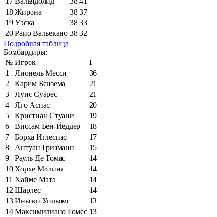
17
Вальядолид
38
41
18
Жирона
38
37
19
Уэска
38
33
20
Райо Вальекано
38
32
Подробная таблица
Бомбардиры:
№
Игрок
Г
1
Лионель Месси
36
2
Карим Бензема
21
3
Луис Суарес
21
4
Яго Аспас
20
5
Кристиан Стуани
19
6
Виссам Бен-Йеддер
18
7
Борха Иглесиас
17
8
Антуан Гризманн
15
9
Рауль Де Томас
14
10
Хорхе Молина
14
11
Хайме Мата
14
12
Шарлес
14
13
Иньяки Уильямс
13
14
Максимилиано Гомес
13