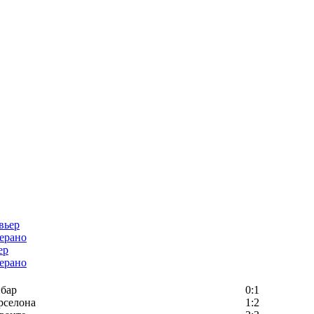
ер
ерано
бар
0:1
рселона
1:2