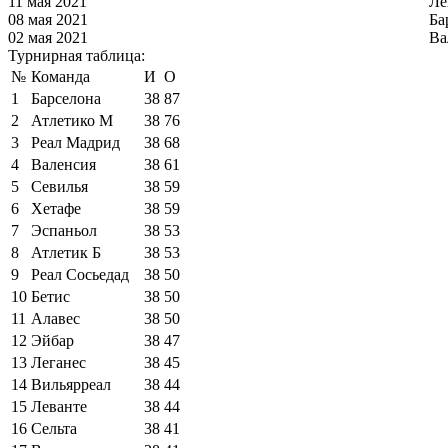
11 мая 2021
Ле
08 мая 2021
Ба
02 мая 2021
Ва
Турнирная таблица:
№
Команда
И
О
1
Барселона
38
87
2
Атлетико М
38
76
3
Реал Мадрид
38
68
4
Валенсия
38
61
5
Севилья
38
59
6
Хетафе
38
59
7
Эспаньол
38
53
8
Атлетик Б
38
53
9
Реал Сосьедад
38
50
10
Бетис
38
50
11
Алавес
38
50
12
Эйбар
38
47
13
Леганес
38
45
14
Вильярреал
38
44
15
Леванте
38
44
16
Сельта
38
41