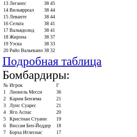
13
Леганес
38
45
14
Вильярреал
38
44
15
Леванте
38
44
16
Сельта
38
41
17
Вальядолид
38
41
18
Жирона
38
37
19
Уэска
38
33
20
Райо Вальекано
38
32
Подробная таблица
Бомбардиры:
№
Игрок
Г
1
Лионель Месси
36
2
Карим Бензема
21
3
Луис Суарес
21
4
Яго Аспас
20
5
Кристиан Стуани
19
6
Виссам Бен-Йеддер
18
7
Борха Иглесиас
17