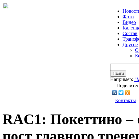
Новост
Фото
Видео
Календ
Состав
Трансф
Другое
О
К
Найти
Например:
"
Поделитес
Контакты
RAC1: Покеттино – 
пост главного трен