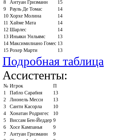
8
Антуан Гризманн
15
9
Рауль Де Томас
14
10
Хорхе Молина
14
11
Хайме Мата
14
12
Шарлес
14
13
Иньяки Уильямс
13
14
Максимилиано Гомес
13
15
Рохер Марти
13
Подробная таблица
Ассистенты:
№
Игрок
П
1
Пабло Сарабия
13
2
Лионель Месси
13
3
Санти Касорла
10
4
Хонатан Родригес
10
5
Виссам Бен-Йеддер
9
6
Хосе Кампанья
9
7
Антуан Гризманн
9