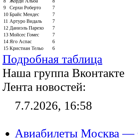
8
Жорди Альба
8
9
Серхи Роберто
7
10
Брайс Мендес
7
11
Артуро Видаль
7
12
Даниэль Парехо
7
13
Мойсес Гомес
7
14
Яго Аспас
6
15
Кристиан Тельо
6
Подробная таблица
Наша группа Вконтакте
Лента новостей:
7.7.2026, 16:58
Авиабилеты Москва — С