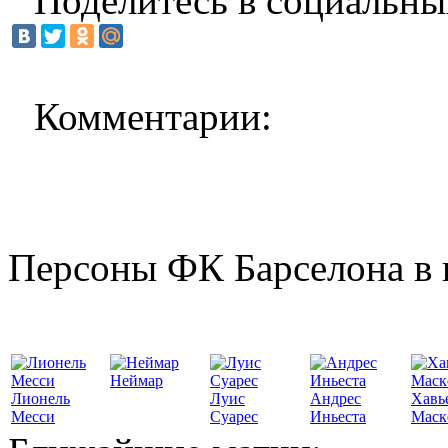
Поделитесь в социальны
Комментарии:
Персоны ФК Барселона в 
Неймар
Лионель
Луис
Андрес
Хавь
Месси
Суарес
Иньеста
Маск