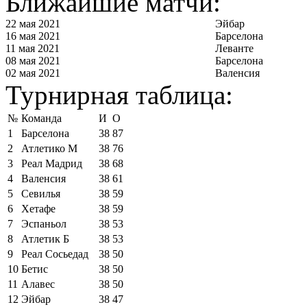
Ближайшие матчи:
22 мая 2021
Эйбар
16 мая 2021
Барселона
11 мая 2021
Леванте
08 мая 2021
Барселона
02 мая 2021
Валенсия
Турнирная таблица:
№
Команда
И
О
1
Барселона
38
87
2
Атлетико М
38
76
3
Реал Мадрид
38
68
4
Валенсия
38
61
5
Севилья
38
59
6
Хетафе
38
59
7
Эспаньол
38
53
8
Атлетик Б
38
53
9
Реал Сосьедад
38
50
10
Бетис
38
50
11
Алавес
38
50
12
Эйбар
38
47