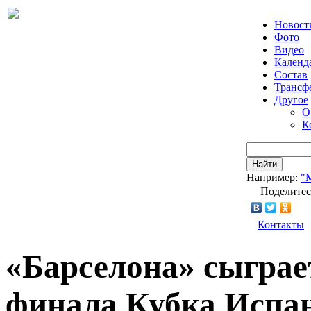
Новост
Фото
Видео
Календ
Состав
Трансф
Другое
О
К
Найти
Например:
"
Поделитес
Контакты
«Барселона» сыграе
финала Кубка Испан