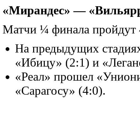
«Мирандес» — «Вильяр
Матчи ¼ финала пройдут 4
На предыдущих стадиях
«Ибицу» (2:1) и «Легане
«Реал» прошел «Унионис
«Сарагосу» (4:0).