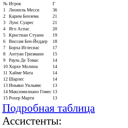
№
Игрок
Г
1
Лионель Месси
36
2
Карим Бензема
21
3
Луис Суарес
21
4
Яго Аспас
20
5
Кристиан Стуани
19
6
Виссам Бен-Йеддер
18
7
Борха Иглесиас
17
8
Антуан Гризманн
15
9
Рауль Де Томас
14
10
Хорхе Молина
14
11
Хайме Мата
14
12
Шарлес
14
13
Иньяки Уильямс
13
14
Максимилиано Гомес
13
15
Рохер Марти
13
Подробная таблица
Ассистенты: