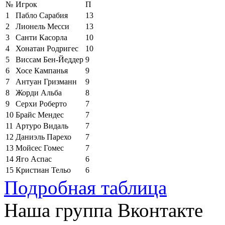
№
Игрок
П
1
Пабло Сарабия
13
2
Лионель Месси
13
3
Санти Касорла
10
4
Хонатан Родригес
10
5
Виссам Бен-Йеддер
9
6
Хосе Кампанья
9
7
Антуан Гризманн
9
8
Жорди Альба
8
9
Серхи Роберто
7
10
Брайс Мендес
7
11
Артуро Видаль
7
12
Даниэль Парехо
7
13
Мойсес Гомес
7
14
Яго Аспас
6
15
Кристиан Тельо
6
Подробная таблица
Наша группа Вконтакте