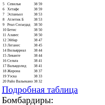
5
Севилья
38
59
6
Хетафе
38
59
7
Эспаньол
38
53
8
Атлетик Б
38
53
9
Реал Сосьедад
38
50
10
Бетис
38
50
11
Алавес
38
50
12
Эйбар
38
47
13
Леганес
38
45
14
Вильярреал
38
44
15
Леванте
38
44
16
Сельта
38
41
17
Вальядолид
38
41
18
Жирона
38
37
19
Уэска
38
33
20
Райо Вальекано
38
32
Подробная таблица
Бомбардиры: