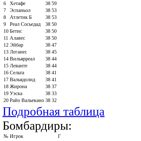
6
Хетафе
38
59
7
Эспаньол
38
53
8
Атлетик Б
38
53
9
Реал Сосьедад
38
50
10
Бетис
38
50
11
Алавес
38
50
12
Эйбар
38
47
13
Леганес
38
45
14
Вильярреал
38
44
15
Леванте
38
44
16
Сельта
38
41
17
Вальядолид
38
41
18
Жирона
38
37
19
Уэска
38
33
20
Райо Вальекано
38
32
Подробная таблица
Бомбардиры:
№
Игрок
Г