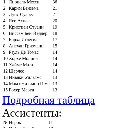
1
Лионель Месси
36
2
Карим Бензема
21
3
Луис Суарес
21
4
Яго Аспас
20
5
Кристиан Стуани
19
6
Виссам Бен-Йеддер
18
7
Борха Иглесиас
17
8
Антуан Гризманн
15
9
Рауль Де Томас
14
10
Хорхе Молина
14
11
Хайме Мата
14
12
Шарлес
14
13
Иньяки Уильямс
13
14
Максимилиано Гомес
13
15
Рохер Марти
13
Подробная таблица
Ассистенты:
№
Игрок
П