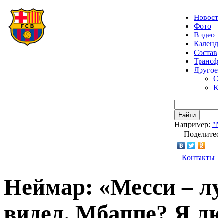
Новос
Фото
Видео
Календ
Состав
Транс
Другое
О
К
Найти
Например:
"
Поделитес
Контакты
Неймар: «Месси – л
видел. Мбаппе? Я л