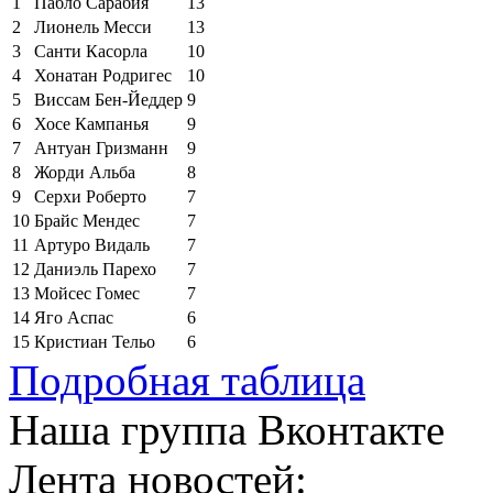
1
Пабло Сарабия
13
2
Лионель Месси
13
3
Санти Касорла
10
4
Хонатан Родригес
10
5
Виссам Бен-Йеддер
9
6
Хосе Кампанья
9
7
Антуан Гризманн
9
8
Жорди Альба
8
9
Серхи Роберто
7
10
Брайс Мендес
7
11
Артуро Видаль
7
12
Даниэль Парехо
7
13
Мойсес Гомес
7
14
Яго Аспас
6
15
Кристиан Тельо
6
Подробная таблица
Наша группа Вконтакте
Лента новостей: