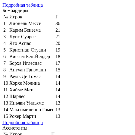
Подробная таблица
Бомбардиры:
№
Игрок
Г
1
Лионель Месси
36
2
Карим Бензема
21
3
Луис Суарес
21
4
Яго Аспас
20
5
Кристиан Стуани
19
6
Виссам Бен-Йеддер
18
7
Борха Иглесиас
17
8
Антуан Гризманн
15
9
Рауль Де Томас
14
10
Хорхе Молина
14
11
Хайме Мата
14
12
Шарлес
14
13
Иньяки Уильямс
13
14
Максимилиано Гомес
13
15
Рохер Марти
13
Подробная таблица
Ассистенты:
№
Игрок
П