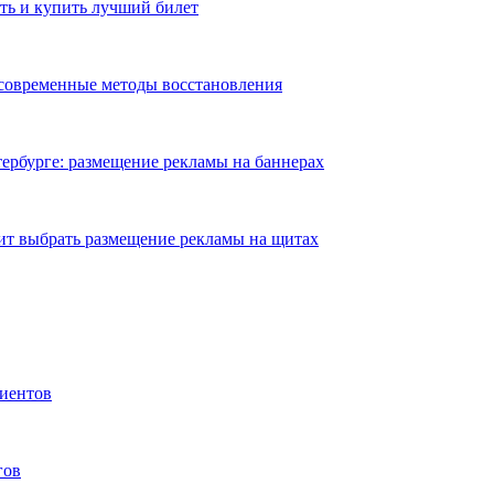
ть и купить лучший билет
 современные методы восстановления
ербурге: размещение рекламы на баннерах
ит выбрать размещение рекламы на щитах
иентов
гов