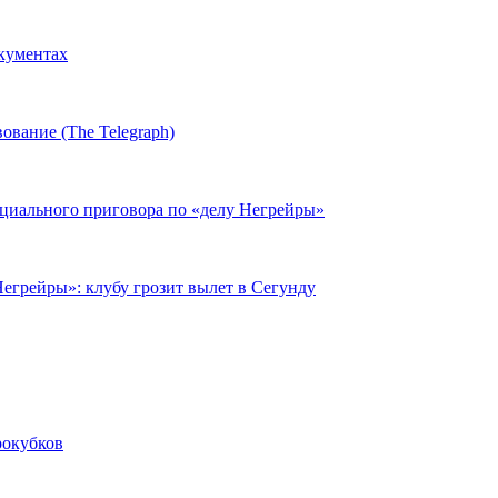
окументах
ование (The Telegraph)
циального приговора по «делу Негрейры»
егрейры»: клубу грозит вылет в Сегунду
рокубков