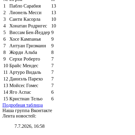
1
Пабло Сарабия
13
2
Лионель Месси
13
3
Санти Касорла
10
4
Хонатан Родригес
10
5
Виссам Бен-Йеддер
9
6
Хосе Кампанья
9
7
Антуан Гризманн
9
8
Жорди Альба
8
9
Серхи Роберто
7
10
Брайс Мендес
7
11
Артуро Видаль
7
12
Даниэль Парехо
7
13
Мойсес Гомес
7
14
Яго Аспас
6
15
Кристиан Тельо
6
Подробная таблица
Наша группа Вконтакте
Лента новостей:
7.7.2026, 16:58