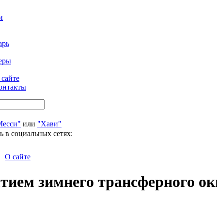
и
арь
еры
 сайте
онтакты
Месси"
или
"Хави"
ь в социальных сетях:
О сайте
ытием зимнего трансферного ок