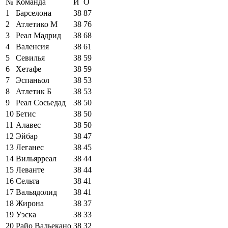
№
Команда
И
О
1
Барселона
38
87
2
Атлетико М
38
76
3
Реал Мадрид
38
68
4
Валенсия
38
61
5
Севилья
38
59
6
Хетафе
38
59
7
Эспаньол
38
53
8
Атлетик Б
38
53
9
Реал Сосьедад
38
50
10
Бетис
38
50
11
Алавес
38
50
12
Эйбар
38
47
13
Леганес
38
45
14
Вильярреал
38
44
15
Леванте
38
44
16
Сельта
38
41
17
Вальядолид
38
41
18
Жирона
38
37
19
Уэска
38
33
20
Райо Вальекано
38
32