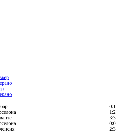
ер
ерано
бар
0:1
рселона
1:2
ванте
3:3
рселона
0:0
ленсия
2:3