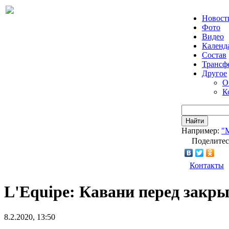
Новост
Фото
Видео
Календ
Состав
Трансф
Другое
О
К
Найти
Например:
"
Поделитес
Контакты
L'Equipe: Кавани перед закр
8.2.2020, 13:50