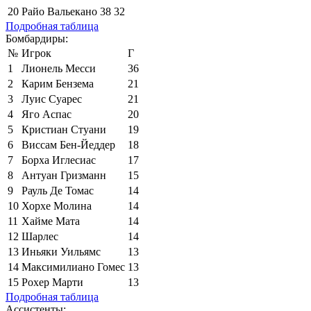
20
Райо Вальекано
38
32
Подробная таблица
Бомбардиры:
№
Игрок
Г
1
Лионель Месси
36
2
Карим Бензема
21
3
Луис Суарес
21
4
Яго Аспас
20
5
Кристиан Стуани
19
6
Виссам Бен-Йеддер
18
7
Борха Иглесиас
17
8
Антуан Гризманн
15
9
Рауль Де Томас
14
10
Хорхе Молина
14
11
Хайме Мата
14
12
Шарлес
14
13
Иньяки Уильямс
13
14
Максимилиано Гомес
13
15
Рохер Марти
13
Подробная таблица
Ассистенты: