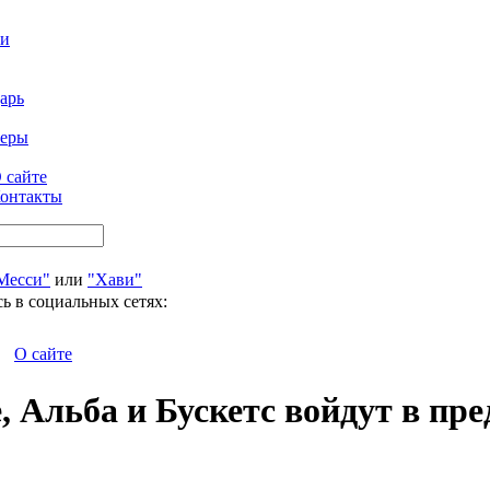
ти
арь
феры
 сайте
онтакты
Месси"
или
"Хави"
ь в социальных сетях:
О сайте
, Альба и Бускетс войдут в пр