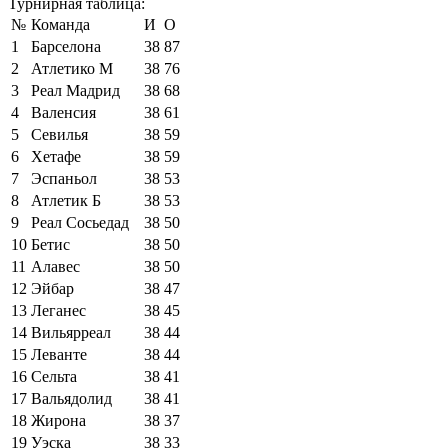
Турнирная таблица:
№
Команда
И
О
1
Барселона
38
87
2
Атлетико М
38
76
3
Реал Мадрид
38
68
4
Валенсия
38
61
5
Севилья
38
59
6
Хетафе
38
59
7
Эспаньол
38
53
8
Атлетик Б
38
53
9
Реал Сосьедад
38
50
10
Бетис
38
50
11
Алавес
38
50
12
Эйбар
38
47
13
Леганес
38
45
14
Вильярреал
38
44
15
Леванте
38
44
16
Сельта
38
41
17
Вальядолид
38
41
18
Жирона
38
37
19
Уэска
38
33