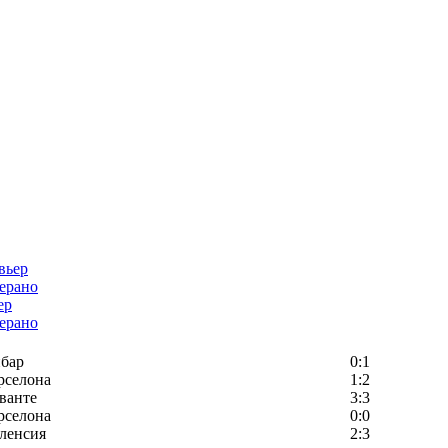
ер
ерано
бар
0:1
рселона
1:2
ванте
3:3
рселона
0:0
ленсия
2:3