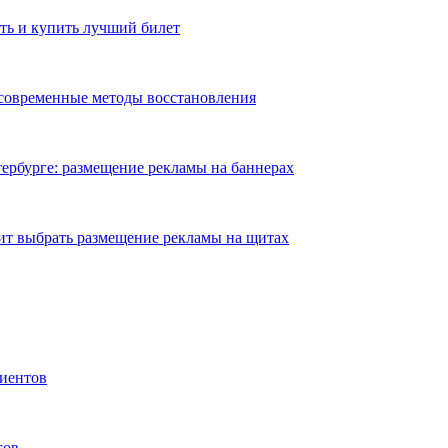
ть и купить лучший билет
 современные методы восстановления
ербурге: размещение рекламы на баннерах
ит выбрать размещение рекламы на щитах
иентов
гов