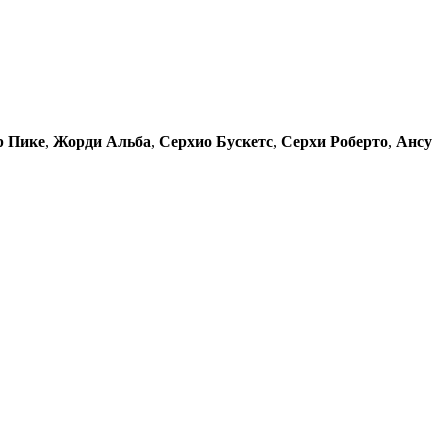
р Пике
,
Жорди Альба
,
Серхио Бускетс
,
Серхи Роберто
,
Ансу