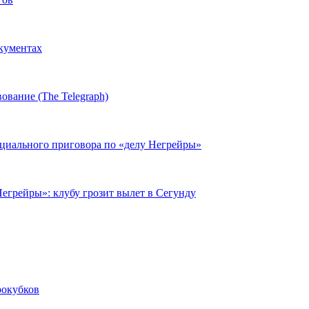
окументах
ование (The Telegraph)
циального приговора по «делу Негрейры»
егрейры»: клубу грозит вылет в Сегунду
рокубков