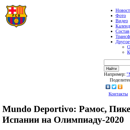
Новос
Фото
Видео
Календ
Состав
Транс
Другое
О
К
Найти
Например:
"
Поделитес
Контакты
Mundo Deportivo: Рамос, Пике
Испании на Олимпиаду-2020