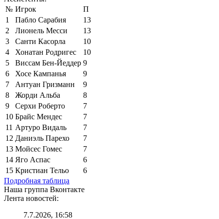
№
Игрок
П
1
Пабло Сарабия
13
2
Лионель Месси
13
3
Санти Касорла
10
4
Хонатан Родригес
10
5
Виссам Бен-Йеддер
9
6
Хосе Кампанья
9
7
Антуан Гризманн
9
8
Жорди Альба
8
9
Серхи Роберто
7
10
Брайс Мендес
7
11
Артуро Видаль
7
12
Даниэль Парехо
7
13
Мойсес Гомес
7
14
Яго Аспас
6
15
Кристиан Тельо
6
Подробная таблица
Наша группа Вконтакте
Лента новостей:
7.7.2026, 16:58