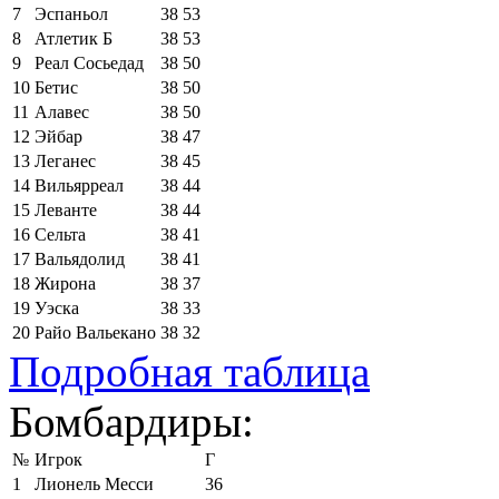
7
Эспаньол
38
53
8
Атлетик Б
38
53
9
Реал Сосьедад
38
50
10
Бетис
38
50
11
Алавес
38
50
12
Эйбар
38
47
13
Леганес
38
45
14
Вильярреал
38
44
15
Леванте
38
44
16
Сельта
38
41
17
Вальядолид
38
41
18
Жирона
38
37
19
Уэска
38
33
20
Райо Вальекано
38
32
Подробная таблица
Бомбардиры:
№
Игрок
Г
1
Лионель Месси
36