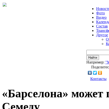
Новост
Фото
Видео
Календ
Состав
Трансф
Другое
О
К
Найти
Например:
"
Поделитес
Контакты
«Барселона» может 
Семеду