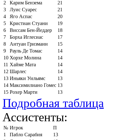
2
Карим Бензема
21
3
Луис Суарес
21
4
Яго Аспас
20
5
Кристиан Стуани
19
6
Виссам Бен-Йеддер
18
7
Борха Иглесиас
17
8
Антуан Гризманн
15
9
Рауль Де Томас
14
10
Хорхе Молина
14
11
Хайме Мата
14
12
Шарлес
14
13
Иньяки Уильямс
13
14
Максимилиано Гомес
13
15
Рохер Марти
13
Подробная таблица
Ассистенты:
№
Игрок
П
1
Пабло Сарабия
13