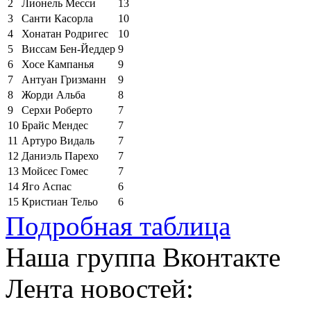
2
Лионель Месси
13
3
Санти Касорла
10
4
Хонатан Родригес
10
5
Виссам Бен-Йеддер
9
6
Хосе Кампанья
9
7
Антуан Гризманн
9
8
Жорди Альба
8
9
Серхи Роберто
7
10
Брайс Мендес
7
11
Артуро Видаль
7
12
Даниэль Парехо
7
13
Мойсес Гомес
7
14
Яго Аспас
6
15
Кристиан Тельо
6
Подробная таблица
Наша группа Вконтакте
Лента новостей: