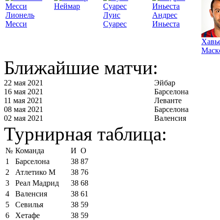
Неймар
Лионель
Луис
Андрес
Месси
Суарес
Иньеста
Хавь
Маск
Ближайшие матчи:
22 мая 2021
Эйбар
16 мая 2021
Барселона
11 мая 2021
Леванте
08 мая 2021
Барселона
02 мая 2021
Валенсия
Турнирная таблица:
№
Команда
И
О
1
Барселона
38
87
2
Атлетико М
38
76
3
Реал Мадрид
38
68
4
Валенсия
38
61
5
Севилья
38
59
6
Хетафе
38
59