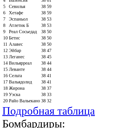
4
Валенсия
38
61
5
Севилья
38
59
6
Хетафе
38
59
7
Эспаньол
38
53
8
Атлетик Б
38
53
9
Реал Сосьедад
38
50
10
Бетис
38
50
11
Алавес
38
50
12
Эйбар
38
47
13
Леганес
38
45
14
Вильярреал
38
44
15
Леванте
38
44
16
Сельта
38
41
17
Вальядолид
38
41
18
Жирона
38
37
19
Уэска
38
33
20
Райо Вальекано
38
32
Подробная таблица
Бомбардиры: