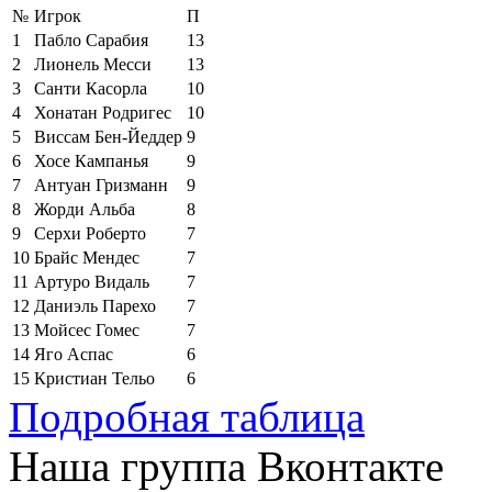
№
Игрок
П
1
Пабло Сарабия
13
2
Лионель Месси
13
3
Санти Касорла
10
4
Хонатан Родригес
10
5
Виссам Бен-Йеддер
9
6
Хосе Кампанья
9
7
Антуан Гризманн
9
8
Жорди Альба
8
9
Серхи Роберто
7
10
Брайс Мендес
7
11
Артуро Видаль
7
12
Даниэль Парехо
7
13
Мойсес Гомес
7
14
Яго Аспас
6
15
Кристиан Тельо
6
Подробная таблица
Наша группа Вконтакте