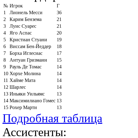
№
Игрок
Г
1
Лионель Месси
36
2
Карим Бензема
21
3
Луис Суарес
21
4
Яго Аспас
20
5
Кристиан Стуани
19
6
Виссам Бен-Йеддер
18
7
Борха Иглесиас
17
8
Антуан Гризманн
15
9
Рауль Де Томас
14
10
Хорхе Молина
14
11
Хайме Мата
14
12
Шарлес
14
13
Иньяки Уильямс
13
14
Максимилиано Гомес
13
15
Рохер Марти
13
Подробная таблица
Ассистенты: