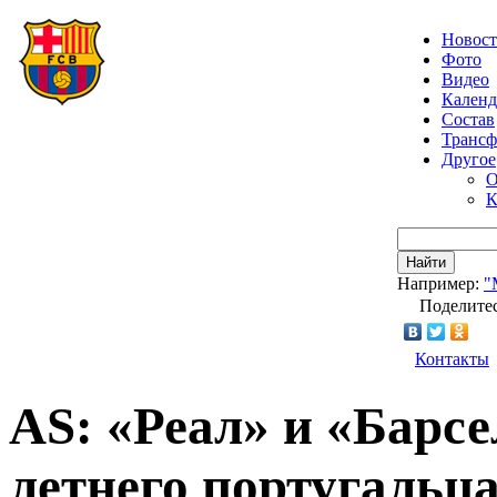
Новос
Фото
Видео
Календ
Состав
Транс
Другое
О
К
Найти
Например:
"
Поделитес
Контакты
AS: «Реал» и «Барсе
летнего португальца