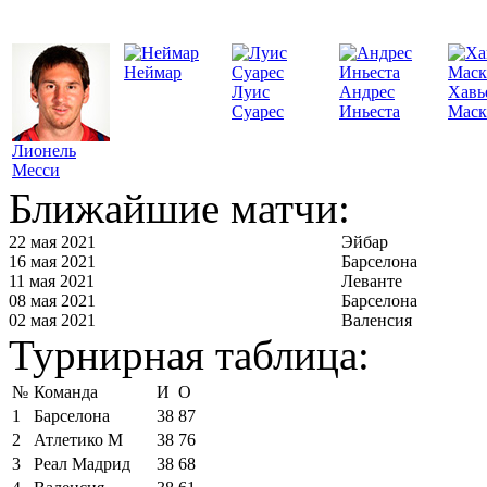
Неймар
Луис
Андрес
Хавь
Суарес
Иньеста
Маск
Лионель
Месси
Ближайшие матчи:
22 мая 2021
Эйбар
16 мая 2021
Барселона
11 мая 2021
Леванте
08 мая 2021
Барселона
02 мая 2021
Валенсия
Турнирная таблица:
№
Команда
И
О
1
Барселона
38
87
2
Атлетико М
38
76
3
Реал Мадрид
38
68