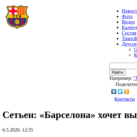
Новос
Фото
Видео
Календ
Состав
Транс
Другое
О
К
Найти
Например:
"
Поделитес
Контакты
Сетьен: «Барселона» хочет вы
6.5.2020, 12:35