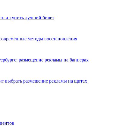
ть и купить лучший билет
 современные методы восстановления
ербурге: размещение рекламы на баннерах
ит выбрать размещение рекламы на щитах
иентов