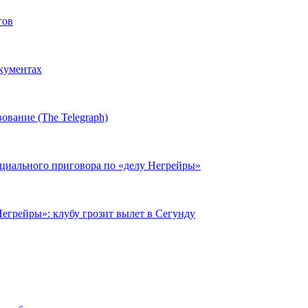
гов
окументах
ование (The Telegraph)
циального приговора по «делу Негрейры»
егрейры»: клубу грозит вылет в Сегунду