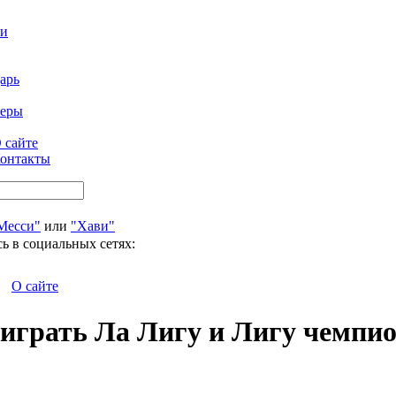
ти
арь
феры
 сайте
онтакты
Месси"
или
"Хави"
ь в социальных сетях:
О сайте
играть Ла Лигу и Лигу чемпио