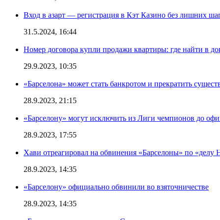
Вход в азарт — регистрация в Кэт Казино без лишних ша
31.5.2024, 16:44
Номер договора купли продажи квартиры: где найти в д
29.9.2023, 10:35
«Барселона» может стать банкротом и прекратить существ
28.9.2023, 21:15
«Барселону» могут исключить из Лиги чемпионов до офи
28.9.2023, 17:55
Хави отреагировал на обвинения «Барселоны» по «делу Н
28.9.2023, 14:35
«Барселону» официально обвинили во взяточничестве
28.9.2023, 14:35