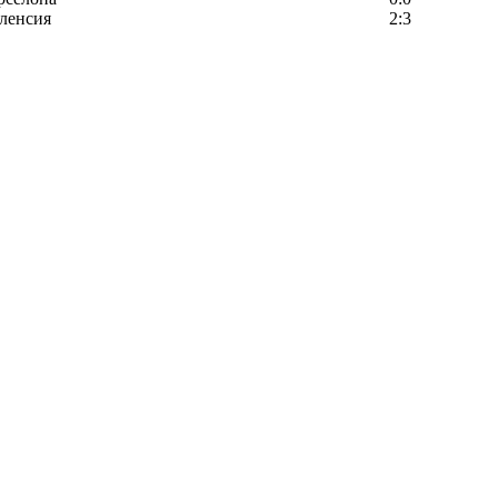
ленсия
2:3