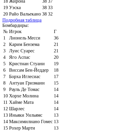
18
Жирона
38
37
19
Уэска
38
33
20
Райо Вальекано
38
32
Подробная таблица
Бомбардиры:
№
Игрок
Г
1
Лионель Месси
36
2
Карим Бензема
21
3
Луис Суарес
21
4
Яго Аспас
20
5
Кристиан Стуани
19
6
Виссам Бен-Йеддер
18
7
Борха Иглесиас
17
8
Антуан Гризманн
15
9
Рауль Де Томас
14
10
Хорхе Молина
14
11
Хайме Мата
14
12
Шарлес
14
13
Иньяки Уильямс
13
14
Максимилиано Гомес
13
15
Рохер Марти
13