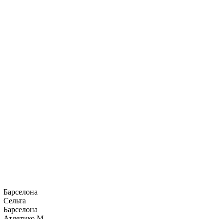
Барселона
Сельта
Барселона
Атлетико М