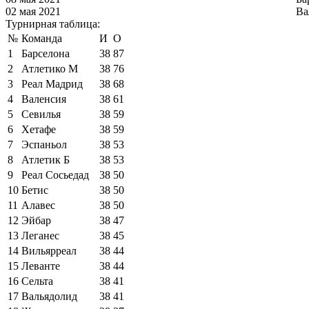
02 мая 2021
Ва
Турнирная таблица:
№
Команда
И
О
1
Барселона
38
87
2
Атлетико М
38
76
3
Реал Мадрид
38
68
4
Валенсия
38
61
5
Севилья
38
59
6
Хетафе
38
59
7
Эспаньол
38
53
8
Атлетик Б
38
53
9
Реал Сосьедад
38
50
10
Бетис
38
50
11
Алавес
38
50
12
Эйбар
38
47
13
Леганес
38
45
14
Вильярреал
38
44
15
Леванте
38
44
16
Сельта
38
41
17
Вальядолид
38
41