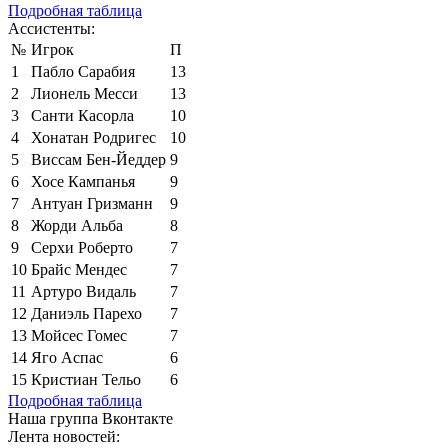
Подробная таблица
Ассистенты:
№
Игрок
П
1
Пабло Сарабия
13
2
Лионель Месси
13
3
Санти Касорла
10
4
Хонатан Родригес
10
5
Виссам Бен-Йеддер
9
6
Хосе Кампанья
9
7
Антуан Гризманн
9
8
Жорди Альба
8
9
Серхи Роберто
7
10
Брайс Мендес
7
11
Артуро Видаль
7
12
Даниэль Парехо
7
13
Мойсес Гомес
7
14
Яго Аспас
6
15
Кристиан Тельо
6
Подробная таблица
Наша группа Вконтакте
Лента новостей: