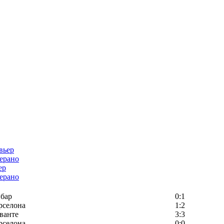
ер
ерано
бар
0:1
рселона
1:2
ванте
3:3
рселона
0:0