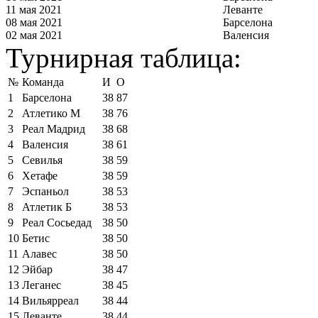
11 мая 2021
Леванте
08 мая 2021
Барселона
02 мая 2021
Валенсия
Турнирная таблица:
№
Команда
И
О
1
Барселона
38
87
2
Атлетико М
38
76
3
Реал Мадрид
38
68
4
Валенсия
38
61
5
Севилья
38
59
6
Хетафе
38
59
7
Эспаньол
38
53
8
Атлетик Б
38
53
9
Реал Сосьедад
38
50
10
Бетис
38
50
11
Алавес
38
50
12
Эйбар
38
47
13
Леганес
38
45
14
Вильярреал
38
44
15
Леванте
38
44