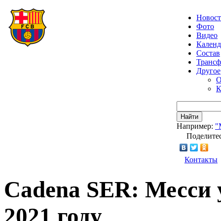
Новос
Фото
Видео
Календ
Состав
Транс
Другое
О
К
Найти
Например:
"
Поделитес
Контакты
Cadena SER: Месси 
2021 году