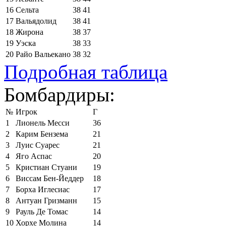
16
Сельта
38
41
17
Вальядолид
38
41
18
Жирона
38
37
19
Уэска
38
33
20
Райо Вальекано
38
32
Подробная таблица
Бомбардиры:
№
Игрок
Г
1
Лионель Месси
36
2
Карим Бензема
21
3
Луис Суарес
21
4
Яго Аспас
20
5
Кристиан Стуани
19
6
Виссам Бен-Йеддер
18
7
Борха Иглесиас
17
8
Антуан Гризманн
15
9
Рауль Де Томас
14
10
Хорхе Молина
14