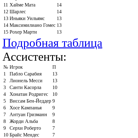
11
Хайме Мата
14
12
Шарлес
14
13
Иньяки Уильямс
13
14
Максимилиано Гомес
13
15
Рохер Марти
13
Подробная таблица
Ассистенты:
№
Игрок
П
1
Пабло Сарабия
13
2
Лионель Месси
13
3
Санти Касорла
10
4
Хонатан Родригес
10
5
Виссам Бен-Йеддер
9
6
Хосе Кампанья
9
7
Антуан Гризманн
9
8
Жорди Альба
8
9
Серхи Роберто
7
10
Брайс Мендес
7