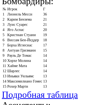
Бомбардиры:
№
Игрок
Г
1
Лионель Месси
36
2
Карим Бензема
21
3
Луис Суарес
21
4
Яго Аспас
20
5
Кристиан Стуани
19
6
Виссам Бен-Йеддер
18
7
Борха Иглесиас
17
8
Антуан Гризманн
15
9
Рауль Де Томас
14
10
Хорхе Молина
14
11
Хайме Мата
14
12
Шарлес
14
13
Иньяки Уильямс
13
14
Максимилиано Гомес
13
15
Рохер Марти
13
Подробная таблица