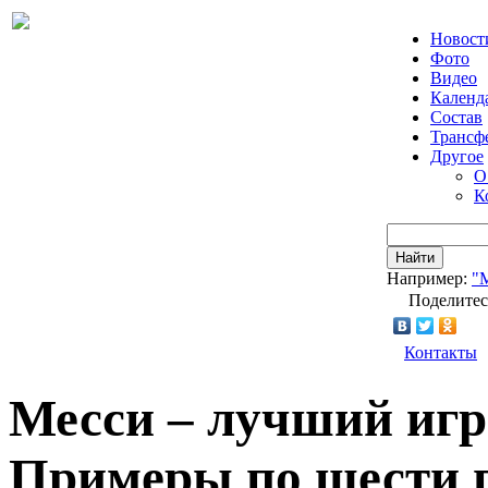
Новост
Фото
Видео
Календ
Состав
Трансф
Другое
О
К
Найти
Например:
"
Поделитес
Контакты
Месси – лучший игр
Примеры по шести 