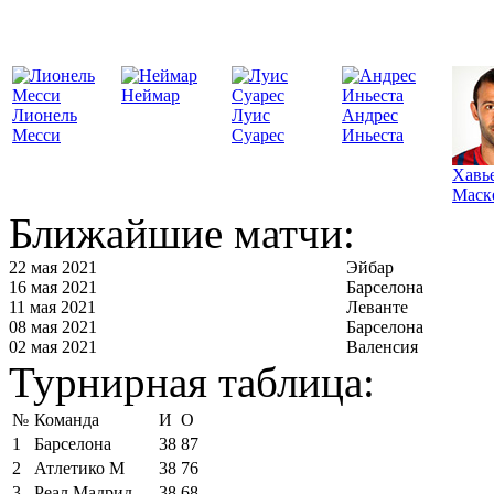
Неймар
Лионель
Луис
Андрес
Месси
Суарес
Иньеста
Хавь
Маск
Ближайшие матчи:
22 мая 2021
Эйбар
16 мая 2021
Барселона
11 мая 2021
Леванте
08 мая 2021
Барселона
02 мая 2021
Валенсия
Турнирная таблица:
№
Команда
И
О
1
Барселона
38
87
2
Атлетико М
38
76
3
Реал Мадрид
38
68