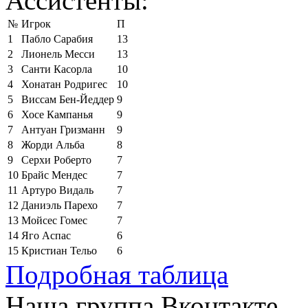
Ассистенты:
№
Игрок
П
1
Пабло Сарабия
13
2
Лионель Месси
13
3
Санти Касорла
10
4
Хонатан Родригес
10
5
Виссам Бен-Йеддер
9
6
Хосе Кампанья
9
7
Антуан Гризманн
9
8
Жорди Альба
8
9
Серхи Роберто
7
10
Брайс Мендес
7
11
Артуро Видаль
7
12
Даниэль Парехо
7
13
Мойсес Гомес
7
14
Яго Аспас
6
15
Кристиан Тельо
6
Подробная таблица
Наша группа Вконтакте