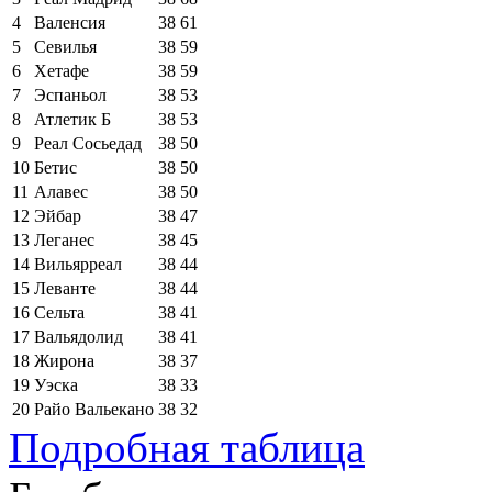
4
Валенсия
38
61
5
Севилья
38
59
6
Хетафе
38
59
7
Эспаньол
38
53
8
Атлетик Б
38
53
9
Реал Сосьедад
38
50
10
Бетис
38
50
11
Алавес
38
50
12
Эйбар
38
47
13
Леганес
38
45
14
Вильярреал
38
44
15
Леванте
38
44
16
Сельта
38
41
17
Вальядолид
38
41
18
Жирона
38
37
19
Уэска
38
33
20
Райо Вальекано
38
32
Подробная таблица