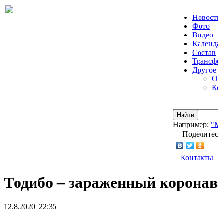
Новост
Фото
Видео
Календ
Состав
Трансф
Другое
О
К
Найти
Например:
"
Поделитес
Контакты
Тодибо – зараженный корона
12.8.2020, 22:35