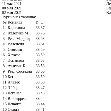
11 мая 2021
Ле
08 мая 2021
Ба
02 мая 2021
Ва
Турнирная таблица:
№
Команда
И
О
1
Барселона
38
87
2
Атлетико М
38
76
3
Реал Мадрид
38
68
4
Валенсия
38
61
5
Севилья
38
59
6
Хетафе
38
59
7
Эспаньол
38
53
8
Атлетик Б
38
53
9
Реал Сосьедад
38
50
10
Бетис
38
50
11
Алавес
38
50
12
Эйбар
38
47
13
Леганес
38
45
14
Вильярреал
38
44
15
Леванте
38
44
16
Сельта
38
41