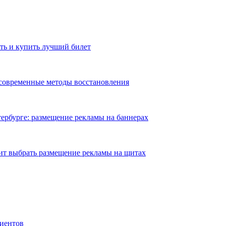
ть и купить лучший билет
 современные методы восстановления
ербурге: размещение рекламы на баннерах
ит выбрать размещение рекламы на щитах
иентов