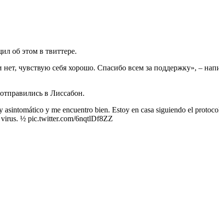
ил об этом в твиттере.
нет, чувствую себя хорошо. Спасибо всем за поддержку», – нап
отправились в Лиссабон.
y asintomático y me encuentro bien. Estoy en casa siguiendo el protoc
l virus. ½ pic.twitter.com/6nqtlDf8ZZ