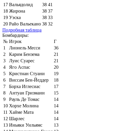
17
Вальядолид
38
41
18
Жирона
38
37
19
Уэска
38
33
20
Райо Вальекано
38
32
Подробная таблица
Бомбардиры:
№
Игрок
Г
1
Лионель Месси
36
2
Карим Бензема
21
3
Луис Суарес
21
4
Яго Аспас
20
5
Кристиан Стуани
19
6
Виссам Бен-Йеддер
18
7
Борха Иглесиас
17
8
Антуан Гризманн
15
9
Рауль Де Томас
14
10
Хорхе Молина
14
11
Хайме Мата
14
12
Шарлес
14
13
Иньяки Уильямс
13