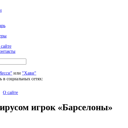
и
арь
еры
 сайте
онтакты
Месси"
или
"Хави"
ь в социальных сетях:
О сайте
вирусом игрок «Барселоны»