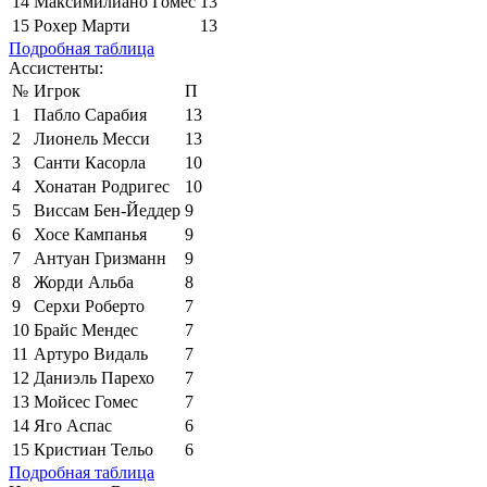
14
Максимилиано Гомес
13
15
Рохер Марти
13
Подробная таблица
Ассистенты:
№
Игрок
П
1
Пабло Сарабия
13
2
Лионель Месси
13
3
Санти Касорла
10
4
Хонатан Родригес
10
5
Виссам Бен-Йеддер
9
6
Хосе Кампанья
9
7
Антуан Гризманн
9
8
Жорди Альба
8
9
Серхи Роберто
7
10
Брайс Мендес
7
11
Артуро Видаль
7
12
Даниэль Парехо
7
13
Мойсес Гомес
7
14
Яго Аспас
6
15
Кристиан Тельо
6
Подробная таблица