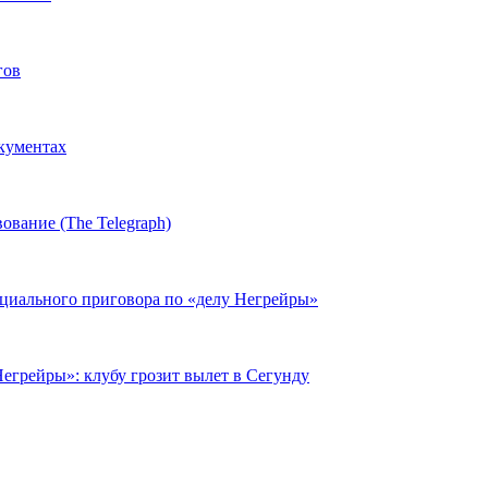
гов
окументах
ование (The Telegraph)
циального приговора по «делу Негрейры»
егрейры»: клубу грозит вылет в Сегунду