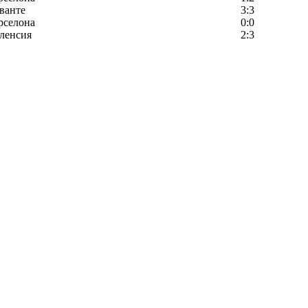
ванте
3:3
рселона
0:0
ленсия
2:3