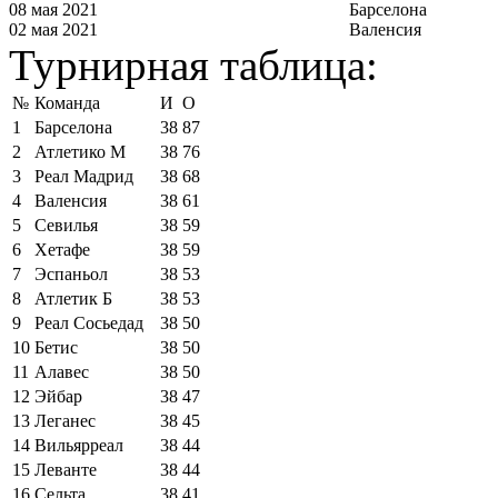
08 мая 2021
Барселона
02 мая 2021
Валенсия
Турнирная таблица:
№
Команда
И
О
1
Барселона
38
87
2
Атлетико М
38
76
3
Реал Мадрид
38
68
4
Валенсия
38
61
5
Севилья
38
59
6
Хетафе
38
59
7
Эспаньол
38
53
8
Атлетик Б
38
53
9
Реал Сосьедад
38
50
10
Бетис
38
50
11
Алавес
38
50
12
Эйбар
38
47
13
Леганес
38
45
14
Вильярреал
38
44
15
Леванте
38
44
16
Сельта
38
41