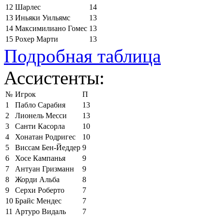
12
Шарлес
14
13
Иньяки Уильямс
13
14
Максимилиано Гомес
13
15
Рохер Марти
13
Подробная таблица
Ассистенты:
№
Игрок
П
1
Пабло Сарабия
13
2
Лионель Месси
13
3
Санти Касорла
10
4
Хонатан Родригес
10
5
Виссам Бен-Йеддер
9
6
Хосе Кампанья
9
7
Антуан Гризманн
9
8
Жорди Альба
8
9
Серхи Роберто
7
10
Брайс Мендес
7
11
Артуро Видаль
7