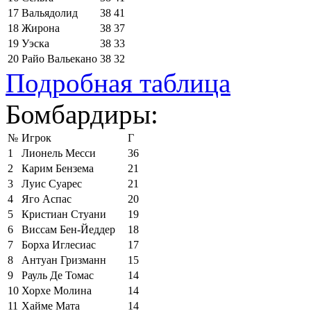
17
Вальядолид
38
41
18
Жирона
38
37
19
Уэска
38
33
20
Райо Вальекано
38
32
Подробная таблица
Бомбардиры:
№
Игрок
Г
1
Лионель Месси
36
2
Карим Бензема
21
3
Луис Суарес
21
4
Яго Аспас
20
5
Кристиан Стуани
19
6
Виссам Бен-Йеддер
18
7
Борха Иглесиас
17
8
Антуан Гризманн
15
9
Рауль Де Томас
14
10
Хорхе Молина
14
11
Хайме Мата
14