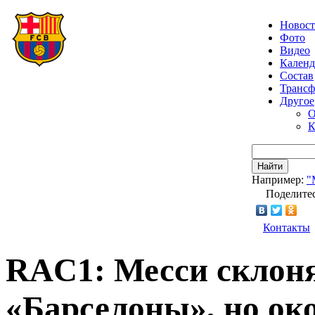
Новос
Фото
Видео
Календ
Состав
Транс
Другое
О
К
Найти
Например:
"
Поделитес
Контакты
RAC1: Месси склоня
«Барселоны», но ок