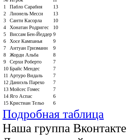
1
Пабло Сарабия
13
2
Лионель Месси
13
3
Санти Касорла
10
4
Хонатан Родригес
10
5
Виссам Бен-Йеддер
9
6
Хосе Кампанья
9
7
Антуан Гризманн
9
8
Жорди Альба
8
9
Серхи Роберто
7
10
Брайс Мендес
7
11
Артуро Видаль
7
12
Даниэль Парехо
7
13
Мойсес Гомес
7
14
Яго Аспас
6
15
Кристиан Тельо
6
Подробная таблица
Наша группа Вконтакте