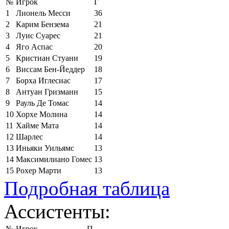
№
Игрок
Г
1
Лионель Месси
36
2
Карим Бензема
21
3
Луис Суарес
21
4
Яго Аспас
20
5
Кристиан Стуани
19
6
Виссам Бен-Йеддер
18
7
Борха Иглесиас
17
8
Антуан Гризманн
15
9
Рауль Де Томас
14
10
Хорхе Молина
14
11
Хайме Мата
14
12
Шарлес
14
13
Иньяки Уильямс
13
14
Максимилиано Гомес
13
15
Рохер Марти
13
Подробная таблица
Ассистенты:
№
Игрок
П