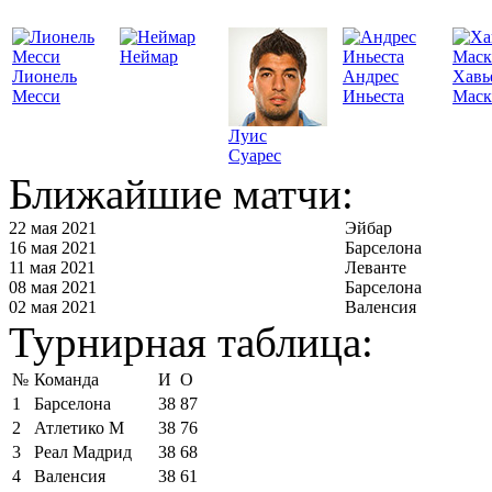
Неймар
Лионель
Андрес
Хавь
Месси
Иньеста
Маск
Луис
Суарес
Ближайшие матчи:
22 мая 2021
Эйбар
16 мая 2021
Барселона
11 мая 2021
Леванте
08 мая 2021
Барселона
02 мая 2021
Валенсия
Турнирная таблица:
№
Команда
И
О
1
Барселона
38
87
2
Атлетико М
38
76
3
Реал Мадрид
38
68
4
Валенсия
38
61