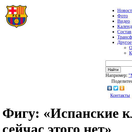
Новос
Фото
Видео
Календ
Состав
Транс
Другое
О
К
Найти
Например:
"
Поделитес
Контакты
Фигу: «Испанские к
сейчас этого нет»