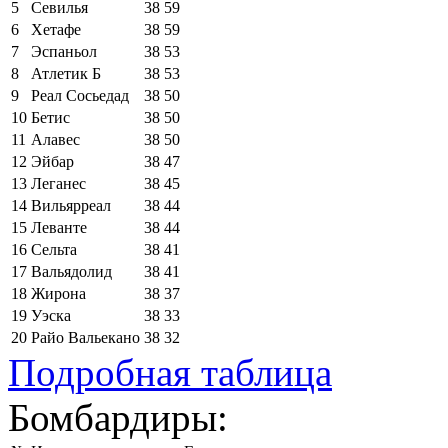
5
Севилья
38
59
6
Хетафе
38
59
7
Эспаньол
38
53
8
Атлетик Б
38
53
9
Реал Сосьедад
38
50
10
Бетис
38
50
11
Алавес
38
50
12
Эйбар
38
47
13
Леганес
38
45
14
Вильярреал
38
44
15
Леванте
38
44
16
Сельта
38
41
17
Вальядолид
38
41
18
Жирона
38
37
19
Уэска
38
33
20
Райо Вальекано
38
32
Подробная таблица
Бомбардиры: