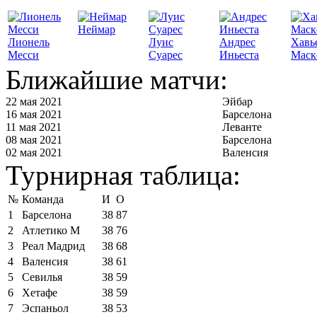
Неймар
Лионель
Луис
Андрес
Хавь
Месси
Суарес
Иньеста
Маск
Ближайшие матчи:
22 мая 2021
Эйбар
16 мая 2021
Барселона
11 мая 2021
Леванте
08 мая 2021
Барселона
02 мая 2021
Валенсия
Турнирная таблица:
№
Команда
И
О
1
Барселона
38
87
2
Атлетико М
38
76
3
Реал Мадрид
38
68
4
Валенсия
38
61
5
Севилья
38
59
6
Хетафе
38
59
7
Эспаньол
38
53