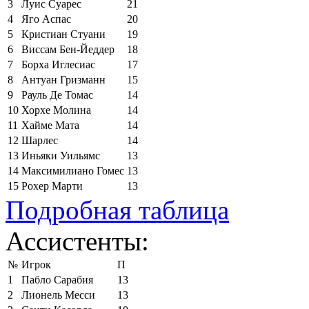
3
Луис Суарес
21
4
Яго Аспас
20
5
Кристиан Стуани
19
6
Виссам Бен-Йеддер
18
7
Борха Иглесиас
17
8
Антуан Гризманн
15
9
Рауль Де Томас
14
10
Хорхе Молина
14
11
Хайме Мата
14
12
Шарлес
14
13
Иньяки Уильямс
13
14
Максимилиано Гомес
13
15
Рохер Марти
13
Подробная таблица
Ассистенты:
№
Игрок
П
1
Пабло Сарабия
13
2
Лионель Месси
13