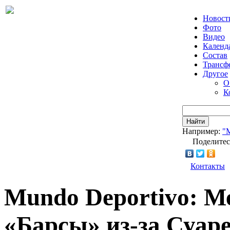
Новост
Фото
Видео
Календ
Состав
Трансф
Другое
О
К
Найти
Например:
"
Поделитес
Контакты
Mundo Deportivo: М
«Барсы» из-за Суар