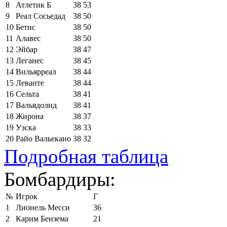
8
Атлетик Б
38
53
9
Реал Сосьедад
38
50
10
Бетис
38
50
11
Алавес
38
50
12
Эйбар
38
47
13
Леганес
38
45
14
Вильярреал
38
44
15
Леванте
38
44
16
Сельта
38
41
17
Вальядолид
38
41
18
Жирона
38
37
19
Уэска
38
33
20
Райо Вальекано
38
32
Подробная таблица
Бомбардиры:
№
Игрок
Г
1
Лионель Месси
36
2
Карим Бензема
21