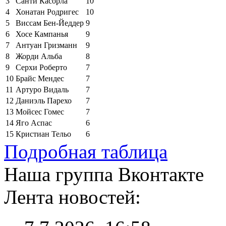
3
Санти Касорла
10
4
Хонатан Родригес
10
5
Виссам Бен-Йеддер
9
6
Хосе Кампанья
9
7
Антуан Гризманн
9
8
Жорди Альба
8
9
Серхи Роберто
7
10
Брайс Мендес
7
11
Артуро Видаль
7
12
Даниэль Парехо
7
13
Мойсес Гомес
7
14
Яго Аспас
6
15
Кристиан Тельо
6
Подробная таблица
Наша группа Вконтакте
Лента новостей: