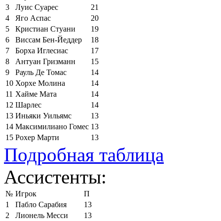
3
Луис Суарес
21
4
Яго Аспас
20
5
Кристиан Стуани
19
6
Виссам Бен-Йеддер
18
7
Борха Иглесиас
17
8
Антуан Гризманн
15
9
Рауль Де Томас
14
10
Хорхе Молина
14
11
Хайме Мата
14
12
Шарлес
14
13
Иньяки Уильямс
13
14
Максимилиано Гомес
13
15
Рохер Марти
13
Подробная таблица
Ассистенты:
№
Игрок
П
1
Пабло Сарабия
13
2
Лионель Месси
13