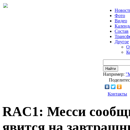
Новост
Фото
Видео
Календ
Состав
Трансф
Другое
О
К
Найти
Например:
"
Поделитес
Контакты
RAC1: Месси сообщи
явится на завтрашн