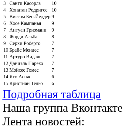
3
Санти Касорла
10
4
Хонатан Родригес
10
5
Виссам Бен-Йеддер
9
6
Хосе Кампанья
9
7
Антуан Гризманн
9
8
Жорди Альба
8
9
Серхи Роберто
7
10
Брайс Мендес
7
11
Артуро Видаль
7
12
Даниэль Парехо
7
13
Мойсес Гомес
7
14
Яго Аспас
6
15
Кристиан Тельо
6
Подробная таблица
Наша группа Вконтакте
Лента новостей: