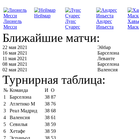
Неймар
Лионель
Луис
Андрес
Хавь
Месси
Суарес
Иньеста
Маск
Ближайшие матчи:
22 мая 2021
Эйбар
16 мая 2021
Барселона
11 мая 2021
Леванте
08 мая 2021
Барселона
02 мая 2021
Валенсия
Турнирная таблица:
№
Команда
И
О
1
Барселона
38
87
2
Атлетико М
38
76
3
Реал Мадрид
38
68
4
Валенсия
38
61
5
Севилья
38
59
6
Хетафе
38
59
7
Эспаньол
38
53