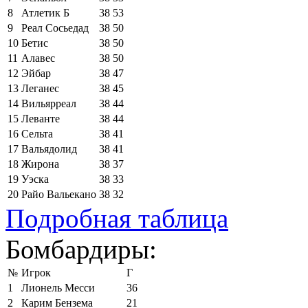
8
Атлетик Б
38
53
9
Реал Сосьедад
38
50
10
Бетис
38
50
11
Алавес
38
50
12
Эйбар
38
47
13
Леганес
38
45
14
Вильярреал
38
44
15
Леванте
38
44
16
Сельта
38
41
17
Вальядолид
38
41
18
Жирона
38
37
19
Уэска
38
33
20
Райо Вальекано
38
32
Подробная таблица
Бомбардиры:
№
Игрок
Г
1
Лионель Месси
36
2
Карим Бензема
21