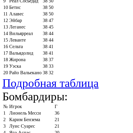
9
Реал Сосьедад
38
50
10
Бетис
38
50
11
Алавес
38
50
12
Эйбар
38
47
13
Леганес
38
45
14
Вильярреал
38
44
15
Леванте
38
44
16
Сельта
38
41
17
Вальядолид
38
41
18
Жирона
38
37
19
Уэска
38
33
20
Райо Вальекано
38
32
Подробная таблица
Бомбардиры:
№
Игрок
Г
1
Лионель Месси
36
2
Карим Бензема
21
3
Луис Суарес
21
4
Яго Аспас
20