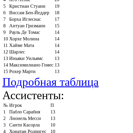
5
Кристиан Стуани
19
6
Виссам Бен-Йеддер
18
7
Борха Иглесиас
17
8
Антуан Гризманн
15
9
Рауль Де Томас
14
10
Хорхе Молина
14
11
Хайме Мата
14
12
Шарлес
14
13
Иньяки Уильямс
13
14
Максимилиано Гомес
13
15
Рохер Марти
13
Подробная таблица
Ассистенты:
№
Игрок
П
1
Пабло Сарабия
13
2
Лионель Месси
13
3
Санти Касорла
10
4
Хонатан Родригес
10