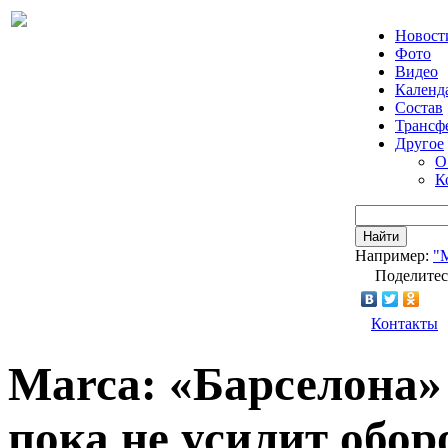
Новост
Фото
Видео
Календ
Состав
Трансф
Другое
О
К
Найти
Например:
"
Поделитес
Контакты
Marca: «Барселона»
пока не усилит обор