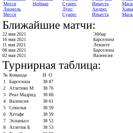
Неймар
Лионель
Луис
Андрес
Хавь
Месси
Суарес
Иньеста
Маск
Ближайшие матчи:
22 мая 2021
Эйбар
16 мая 2021
Барселона
11 мая 2021
Леванте
08 мая 2021
Барселона
02 мая 2021
Валенсия
Турнирная таблица:
№
Команда
И
О
1
Барселона
38
87
2
Атлетико М
38
76
3
Реал Мадрид
38
68
4
Валенсия
38
61
5
Севилья
38
59
6
Хетафе
38
59
7
Эспаньол
38
53
8
Атлетик Б
38
53