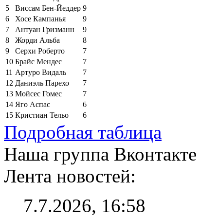
5
Виссам Бен-Йеддер
9
6
Хосе Кампанья
9
7
Антуан Гризманн
9
8
Жорди Альба
8
9
Серхи Роберто
7
10
Брайс Мендес
7
11
Артуро Видаль
7
12
Даниэль Парехо
7
13
Мойсес Гомес
7
14
Яго Аспас
6
15
Кристиан Тельо
6
Подробная таблица
Наша группа Вконтакте
Лента новостей:
7.7.2026, 16:58