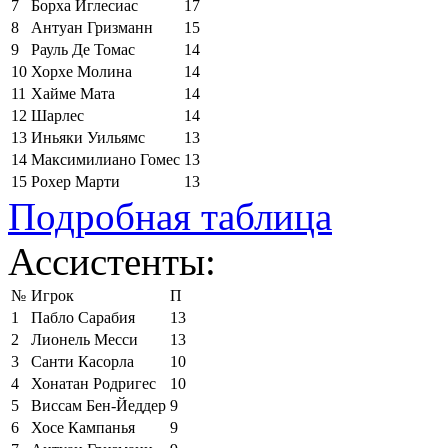
7
Борха Иглесиас
17
8
Антуан Гризманн
15
9
Рауль Де Томас
14
10
Хорхе Молина
14
11
Хайме Мата
14
12
Шарлес
14
13
Иньяки Уильямс
13
14
Максимилиано Гомес
13
15
Рохер Марти
13
Подробная таблица
Ассистенты:
№
Игрок
П
1
Пабло Сарабия
13
2
Лионель Месси
13
3
Санти Касорла
10
4
Хонатан Родригес
10
5
Виссам Бен-Йеддер
9
6
Хосе Кампанья
9