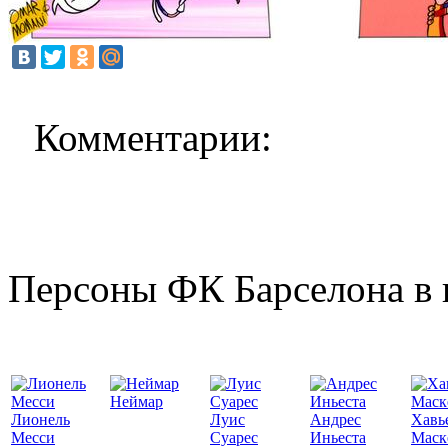
Комментарии:
Персоны ФК Барселона в 
Неймар
Лионель
Луис
Андрес
Хавь
Месси
Суарес
Иньеста
Маск