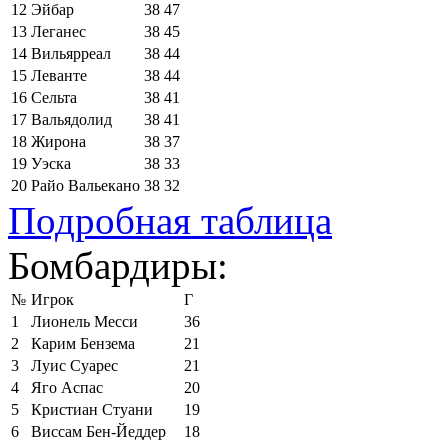
12
Эйбар
38
47
13
Леганес
38
45
14
Вильярреал
38
44
15
Леванте
38
44
16
Сельта
38
41
17
Вальядолид
38
41
18
Жирона
38
37
19
Уэска
38
33
20
Райо Вальекано
38
32
Подробная таблица
Бомбардиры:
№
Игрок
Г
1
Лионель Месси
36
2
Карим Бензема
21
3
Луис Суарес
21
4
Яго Аспас
20
5
Кристиан Стуани
19
6
Виссам Бен-Йеддер
18