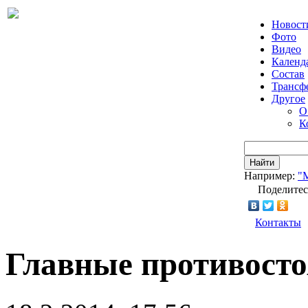
Новост
Фото
Видео
Календ
Состав
Трансф
Другое
О
К
Найти
Например:
"
Поделитес
Контакты
Главные противосто