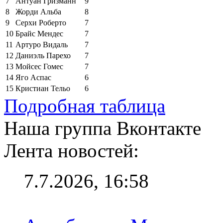
7
Антуан Гризманн
9
8
Жорди Альба
8
9
Серхи Роберто
7
10
Брайс Мендес
7
11
Артуро Видаль
7
12
Даниэль Парехо
7
13
Мойсес Гомес
7
14
Яго Аспас
6
15
Кристиан Тельо
6
Подробная таблица
Наша группа Вконтакте
Лента новостей:
7.7.2026, 16:58