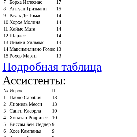
7
Борха Иглесиас
17
8
Антуан Гризманн
15
9
Рауль Де Томас
14
10
Хорхе Молина
14
11
Хайме Мата
14
12
Шарлес
14
13
Иньяки Уильямс
13
14
Максимилиано Гомес
13
15
Рохер Марти
13
Подробная таблица
Ассистенты:
№
Игрок
П
1
Пабло Сарабия
13
2
Лионель Месси
13
3
Санти Касорла
10
4
Хонатан Родригес
10
5
Виссам Бен-Йеддер
9
6
Хосе Кампанья
9