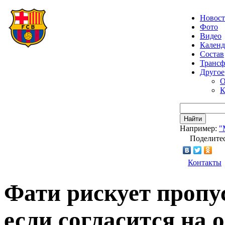
Новос
Фото
Видео
Календ
Состав
Транс
Другое
О
К
Найти
Например:
"
Поделитес
Контакты
Фати рискует пропус
если согласится на