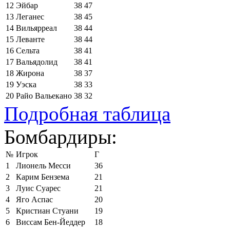
12
Эйбар
38
47
13
Леганес
38
45
14
Вильярреал
38
44
15
Леванте
38
44
16
Сельта
38
41
17
Вальядолид
38
41
18
Жирона
38
37
19
Уэска
38
33
20
Райо Вальекано
38
32
Подробная таблица
Бомбардиры:
№
Игрок
Г
1
Лионель Месси
36
2
Карим Бензема
21
3
Луис Суарес
21
4
Яго Аспас
20
5
Кристиан Стуани
19
6
Виссам Бен-Йеддер
18