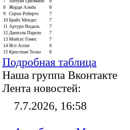
7
Антуан Гризманн
9
8
Жорди Альба
8
9
Серхи Роберто
7
10
Брайс Мендес
7
11
Артуро Видаль
7
12
Даниэль Парехо
7
13
Мойсес Гомес
7
14
Яго Аспас
6
15
Кристиан Тельо
6
Подробная таблица
Наша группа Вконтакте
Лента новостей:
7.7.2026, 16:58