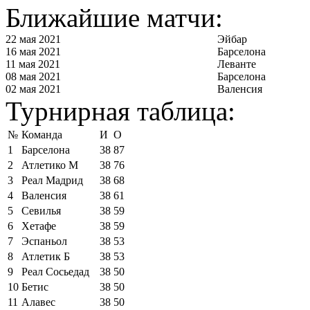
Ближайшие матчи:
22 мая 2021
Эйбар
16 мая 2021
Барселона
11 мая 2021
Леванте
08 мая 2021
Барселона
02 мая 2021
Валенсия
Турнирная таблица:
№
Команда
И
О
1
Барселона
38
87
2
Атлетико М
38
76
3
Реал Мадрид
38
68
4
Валенсия
38
61
5
Севилья
38
59
6
Хетафе
38
59
7
Эспаньол
38
53
8
Атлетик Б
38
53
9
Реал Сосьедад
38
50
10
Бетис
38
50
11
Алавес
38
50